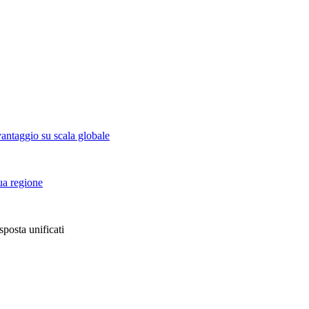
vantaggio su scala globale
tua regione
sposta unificati