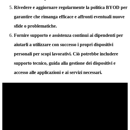
Rivedere e aggiornare regolarmente la politica BYOD per
garantire che rimanga efficace e affronti eventuali nuove
sfide o problematiche.
Fornire supporto e assistenza continui ai dipendenti per
aiutarli a utilizzare con successo i propri dispositivi
personali per scopi lavorativi. Ciò potrebbe includere
supporto tecnico, guida alla gestione dei dispositivi e
accesso alle applicazioni e ai servizi necessari.
Cybersicurezza alimentata dall'intelligenza artificiale
Elevate la vostra posizione di sicurezza con il rilevamento in tempo
reale, la risposta automatica e la visibilità totale dell'intero ambiente
digitale.