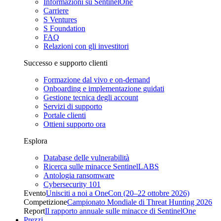
Informazioni su SentinelOne
Carriere
S Ventures
S Foundation
FAQ
Relazioni con gli investitori
Successo e supporto clienti
Formazione dal vivo e on-demand
Onboarding e implementazione guidati
Gestione tecnica degli account
Servizi di supporto
Portale clienti
Ottieni supporto ora
Esplora
Database delle vulnerabilità
Ricerca sulle minacce SentinelLABS
Antologia ransomware
Cybersecurity 101
Evento
Unisciti a noi a OneCon (20–22 ottobre 2026)
Competizione
Campionato Mondiale di Threat Hunting 2026
Report
Il rapporto annuale sulle minacce di SentinelOne
Prezzi