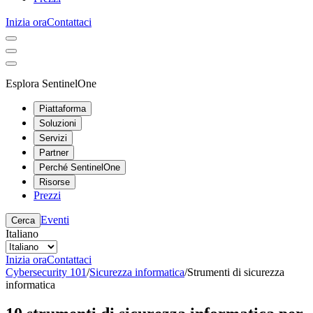
Inizia ora
Contattaci
Esplora SentinelOne
Piattaforma
Soluzioni
Servizi
Partner
Perché SentinelOne
Risorse
Prezzi
Eventi
Cerca
Italiano
Inizia ora
Contattaci
Cybersecurity 101
/
Sicurezza informatica
/
Strumenti di sicurezza
informatica