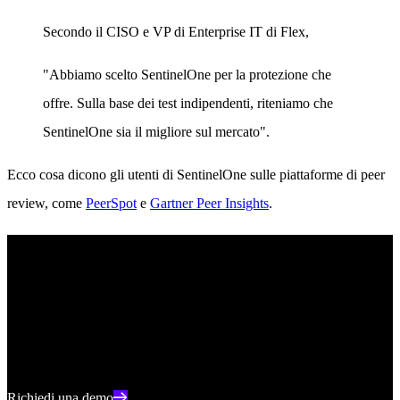
Secondo il CISO e VP di Enterprise IT di Flex,
"Abbiamo scelto SentinelOne per la protezione che
offre. Sulla base dei test indipendenti, riteniamo che
SentinelOne sia il migliore sul mercato".
Ecco cosa dicono gli utenti di SentinelOne sulle piattaforme di peer
review, come
PeerSpot
e
Gartner Peer Insights
.
Piattaforma Singularity
Elevate la vostra posizione di sicurezza con il rilevamento in tempo
reale, la risposta automatica e la visibilità totale dell'intero ambiente
digitale.
Richiedi una demo