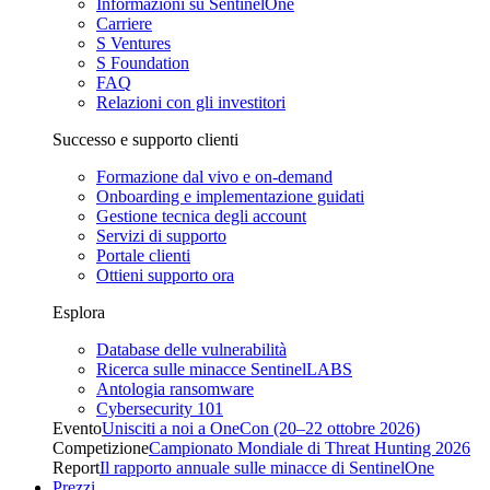
Informazioni su SentinelOne
Carriere
S Ventures
S Foundation
FAQ
Relazioni con gli investitori
Successo e supporto clienti
Formazione dal vivo e on-demand
Onboarding e implementazione guidati
Gestione tecnica degli account
Servizi di supporto
Portale clienti
Ottieni supporto ora
Esplora
Database delle vulnerabilità
Ricerca sulle minacce SentinelLABS
Antologia ransomware
Cybersecurity 101
Evento
Unisciti a noi a OneCon (20–22 ottobre 2026)
Competizione
Campionato Mondiale di Threat Hunting 2026
Report
Il rapporto annuale sulle minacce di SentinelOne
Prezzi