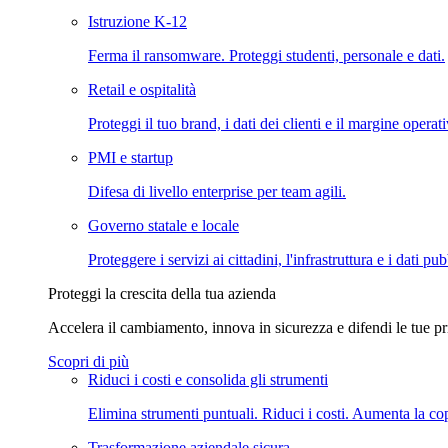
Istruzione K-12
Ferma il ransomware. Proteggi studenti, personale e dati.
Retail e ospitalità
Proteggi il tuo brand, i dati dei clienti e il margine operat
PMI e startup
Difesa di livello enterprise per team agili.
Governo statale e locale
Proteggere i servizi ai cittadini, l'infrastruttura e i dati pub
Proteggi la crescita della tua azienda
Accelera il cambiamento, innova in sicurezza e difendi le tue pri
Scopri di più
Riduci i costi e consolida gli strumenti
Elimina strumenti puntuali. Riduci i costi. Aumenta la co
Trasformazione aziendale sicura