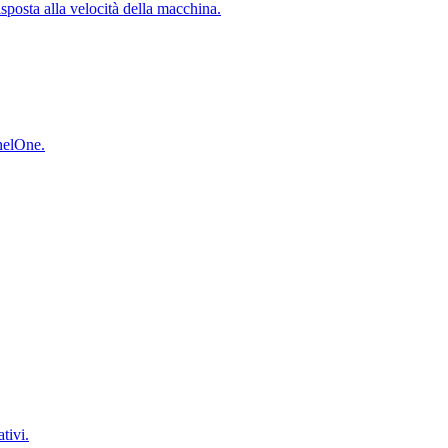
isposta alla velocità della macchina.
inelOne.
tivi.