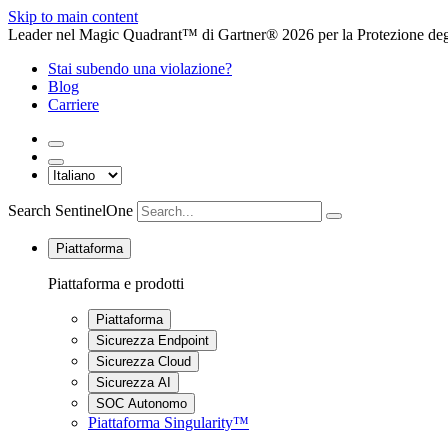
Skip to main content
Leader nel Magic Quadrant™ di Gartner® 2026 per la Protezione degl
Stai subendo una violazione?
Blog
Carriere
Search SentinelOne
Piattaforma
Piattaforma e prodotti
Piattaforma
Sicurezza Endpoint
Sicurezza Cloud
Sicurezza AI
SOC Autonomo
Piattaforma Singularity™