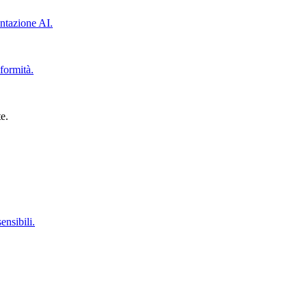
ntazione AI.
formità.
e.
ensibili.