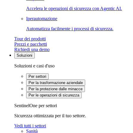
Accelera le operazioni di sicurezza con Agentic AI.
Iperautomazione
Automatizza facilmente i processi di sicurezza.
Tour dei prodotti
Prezzi e pacchetti
Richiedi una demo
Soluzioni
Soluzioni e casi d'uso
Per settori
Per la trasformazione aziendale
Per la protezione dalle minacce
Per le operazioni di sicurezza
SentinelOne per settori
Sicurezza ottimizzata per il tuo settore.
Vedi tutti i settori
Sanità