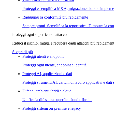
Proteggi e semplifica M&A, migrazione cloud e impleme
Raggiungi la conformità più rapidamente
Sempre pronti. Semplifica la reportistica. Dimostra la con
Proteggi ogni superficie di attacco
Riduci il rischio, mitiga e recupera dagli attacchi più rapidament
Scopri di più
Proteggi utenti e endpoint
Proteggi ogni utente, endpoint e identità.
Proteggi AI, applicazioni e dati
Proteggi strumenti AI, carichi di lavoro applicativi e dati s
Difendi ambienti ibridi e cloud
Unifica la difesa tra superfici cloud e ibride.
Proteggi sistemi on-premise e legacy