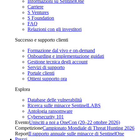
Informazioni su SentinelOne
Carriere
S Ventures
S Foundation
FAQ
Relazioni con gli investitori
Successo e supporto clienti
Formazione dal vivo e on-demand
Onboarding e implementazione guidati
Gestione tecnica degli account
Servizi di supporto
Portale clienti
Ottieni supporto ora
Esplora
Database delle vulnerabilità
Ricerca sulle minacce SentinelLABS
Antologia ransomware
Cybersecurity 101
Evento
Unisciti a noi a OneCon (20–22 ottobre 2026)
Competizione
Campionato Mondiale di Threat Hunting 2026
Report
Il rapporto annuale sulle minacce di SentinelOne
Prezzi