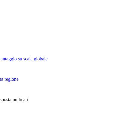
vantaggio su scala globale
tua regione
sposta unificati