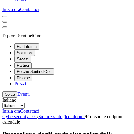
Inizia ora
Contattaci
Esplora SentinelOne
Piattaforma
Soluzioni
Servizi
Partner
Perché SentinelOne
Risorse
Prezzi
Eventi
Cerca
Italiano
Inizia ora
Contattaci
Cybersecurity 101
/
Sicurezza degli endpoint
/
Protezione endpoint
aziendale