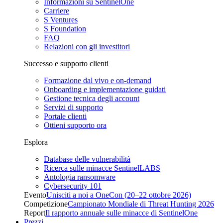
Informazioni su SentinelOne
Carriere
S Ventures
S Foundation
FAQ
Relazioni con gli investitori
Successo e supporto clienti
Formazione dal vivo e on-demand
Onboarding e implementazione guidati
Gestione tecnica degli account
Servizi di supporto
Portale clienti
Ottieni supporto ora
Esplora
Database delle vulnerabilità
Ricerca sulle minacce SentinelLABS
Antologia ransomware
Cybersecurity 101
Evento
Unisciti a noi a OneCon (20–22 ottobre 2026)
Competizione
Campionato Mondiale di Threat Hunting 2026
Report
Il rapporto annuale sulle minacce di SentinelOne
Prezzi