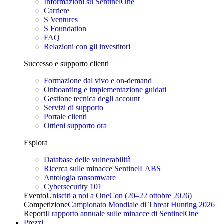
Informazioni su SentinelOne
Carriere
S Ventures
S Foundation
FAQ
Relazioni con gli investitori
Successo e supporto clienti
Formazione dal vivo e on-demand
Onboarding e implementazione guidati
Gestione tecnica degli account
Servizi di supporto
Portale clienti
Ottieni supporto ora
Esplora
Database delle vulnerabilità
Ricerca sulle minacce SentinelLABS
Antologia ransomware
Cybersecurity 101
Evento
Unisciti a noi a OneCon (20–22 ottobre 2026)
Competizione
Campionato Mondiale di Threat Hunting 2026
Report
Il rapporto annuale sulle minacce di SentinelOne
Prezzi