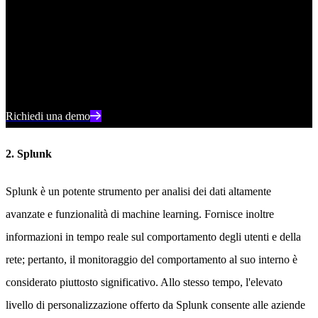
Elevate la vostra posizione di sicurezza con il rilevamento in tempo
reale, la risposta automatica e la visibilità totale dell'intero ambiente
digitale.
Richiedi una demo
2. Splunk
Splunk è un potente strumento per analisi dei dati altamente
avanzate e funzionalità di machine learning. Fornisce inoltre
informazioni in tempo reale sul comportamento degli utenti e della
rete; pertanto, il monitoraggio del comportamento al suo interno è
considerato piuttosto significativo. Allo stesso tempo, l'elevato
livello di personalizzazione offerto da Splunk consente alle aziende