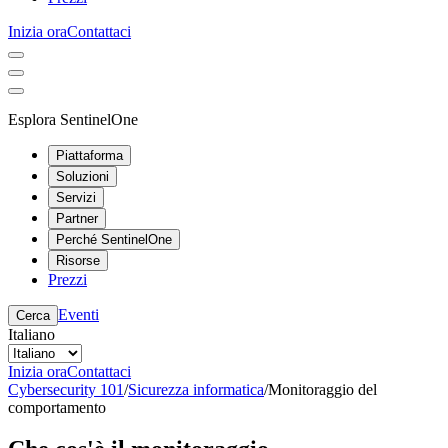
Inizia ora
Contattaci
Esplora SentinelOne
Piattaforma
Soluzioni
Servizi
Partner
Perché SentinelOne
Risorse
Prezzi
Eventi
Cerca
Italiano
Inizia ora
Contattaci
Cybersecurity 101
/
Sicurezza informatica
/
Monitoraggio del
comportamento