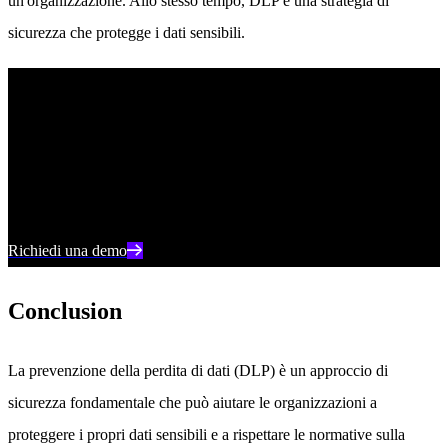
un'organizzazione. Allo stesso tempo, DLP è una strategia di
sicurezza che protegge i dati sensibili.
Piattaforma Singularity
Elevate la vostra posizione di sicurezza con il rilevamento in tempo
reale, la risposta automatica e la visibilità totale dell'intero ambiente
digitale.
Richiedi una demo
Conclusion
La prevenzione della perdita di dati (DLP) è un approccio di
sicurezza fondamentale che può aiutare le organizzazioni a
proteggere i propri dati sensibili e a rispettare le normative sulla