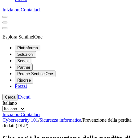
Inizia ora
Contattaci
Esplora SentinelOne
Piattaforma
Soluzioni
Servizi
Partner
Perché SentinelOne
Risorse
Prezzi
Eventi
Cerca
Italiano
Inizia ora
Contattaci
Cybersecurity 101
/
Sicurezza informatica
/
Prevenzione della perdita
di dati (DLP)