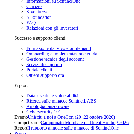
Informazioni su SentinelOne
Carriere
S Ventures
S Foundation
FAQ
Relazioni con gli investitori
Successo e supporto clienti
Formazione dal vivo e on-demand
Onboarding e implementazione guidati
Gestione tecnica degli account
Servizi di supporto
Portale clienti
Ottieni supporto ora
Esplora
Database delle vulnerabilità
Ricerca sulle minacce SentinelLABS
Antologia ransomware
Cybersecurity 101
Evento
Unisciti a noi a OneCon (20–22 ottobre 2026)
Competizione
Campionato Mondiale di Threat Hunting 2026
Report
Il rapporto annuale sulle minacce di SentinelOne
Prezzi