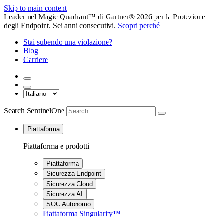
Skip to main content
Leader nel Magic Quadrant™ di Gartner® 2026 per la Protezione
degli Endpoint. Sei anni consecutivi.
Scopri perché
Stai subendo una violazione?
Blog
Carriere
Search SentinelOne
Piattaforma
Piattaforma e prodotti
Piattaforma
Sicurezza Endpoint
Sicurezza Cloud
Sicurezza AI
SOC Autonomo
Piattaforma Singularity™