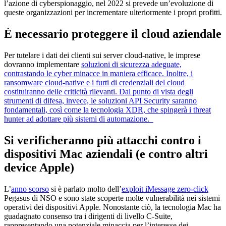
l’azione di cyberspionaggio, nel 2022 si prevede un’evoluzione di
queste organizzazioni per incrementare ulteriormente i propri profitti.
È necessario proteggere il cloud aziendale
Per tutelare i dati dei clienti sui server cloud-native, le imprese
dovranno implementare
soluzioni di sicurezza adeguate,
contrastando le cyber minacce in maniera efficace. Inoltre, i
ransomware cloud-native
e i
furti di credenziali del cloud
costituiranno delle criticità rilevanti. Dal punto di vista degli
strumenti di difesa, invece, le soluzioni API Security saranno
fondamentali, così come la
tecnologia XDR
, che spingerà
i threat
hunter ad adottare più sistemi di automazion
e.
Si verificheranno più attacchi contro i
dispositivi Mac aziendali (e contro altri
device Apple)
L’
anno scorso
si è parlato molto dell’
exploit iMessage zero-click
Pegasus di NSO e sono state scoperte molte vulnerabilità nei sistemi
operativi dei dispositivi Apple. Nonostante ciò, la tecnologia Mac ha
guadagnato consenso tra i dirigenti di livello C-Suite,
rappresentando una potenziale minaccia per l’interesse dei