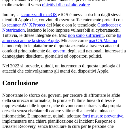
malintenzionati verso
obiettivi di così alto valore
.
Inoltre, la
sicurezza di macOS
e iOS è messa a rischio dagli stessi
utenti di Apple che, convinti di essere sufficientemente protetti con
lo
scanner AV XProtect
del Mac e con le tecnologie
Gatekeeper e
Notarization
, lasciano le loro imprese vulnerabili ai cyberattacchi.
Tuttavia, le difese integrate del Mac
non sono sufficienti
, come
ha
ammesso anche la stessa Apple
. Minacce come
macOS.Macma
hanno colpito le piattaforme di questa azienda attraverso attacchi
condotti principalmente dai
governi
degli stati nazionali, interessati a
danneggiare dissidenti, giornalisti ed oppositori politici.
Nel 2022 si prevede, quindi, un incremento di questa tipologia di
attacchi che coinvolgeranno gli utenti dei dispositivi Apple.
Conclusione
Nonostante lo sforzo dei governi per cercare di affrontare le sfide
della sicurezza informatica, la prima e l’ultima linea di difesa è
rappresentata dalle imprese, che devono concentrarsi sulla propria
crescita senza rischiare di cadere vittime di attacchi e minacce
informatiche. È importante, quindi, adottare
forti misure preventive
,
implementare una chiara pianificazione di Incident Response e
Disaster Recovery, senza trascurare la cura per le persone che