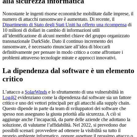
alla sicurezza informatica
Nonostante le ingenti risorse economiche mobilitate dalle imprese, il
numero di attacchi ransomware è aumentato. Di recente, il
Dipartimento di Stato degli Stati Uniti ha offerto una ricompensa
di
10 milioni di dollari in cambio di informazioni utili
all’identificazione di alcuni membri chiave del gruppo organizzato
transnazionale DarkSide. Dato il continuo incremento dei
ransomware, è necessario rinunciare all’idea di bloccarli
definitivamente per pensare in modo critico a come affrontare i
problemi attraverso tecnologie mirate e approcci innovativi.
La dipendenza dal software è un elemento
critico
L’attacco a
SolarWinds
e lo sfruttamento di una vulnerabilità in
Log4j2
evidenziano come la dipendenza dal software sia un fattore
critico e uno dei vettori principali per gli attacchi alla supply chain.
Questo dipende in parte da team di sviluppatori dei software che
spesso non assegnano la giusta priorità alla sicurezza. A ciò si
aggiunge anche l’incapacità, da parte delle aziende che adottano la
soluzione, di valutarne l’affidabilità. Nel 2022, si prevedono due
possibili scenari: provvedere ad ottenere la visibilità su tutto il
proprio ambiente informatico, oppure aspettare il prossimo attacco o