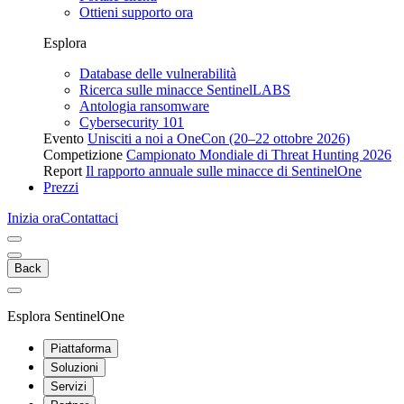
Ottieni supporto ora
Esplora
Database delle vulnerabilità
Ricerca sulle minacce SentinelLABS
Antologia ransomware
Cybersecurity 101
Evento
Unisciti a noi a OneCon (20–22 ottobre 2026)
Competizione
Campionato Mondiale di Threat Hunting 2026
Report
Il rapporto annuale sulle minacce di SentinelOne
Prezzi
Inizia ora
Contattaci
Back
Esplora SentinelOne
Piattaforma
Soluzioni
Servizi