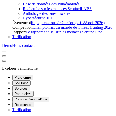
Base de données des vulnérabilités
Recherche sur les menaces SentinelLABS
Anthologie des ransomwares
Cybersécurité 101
Événement
Rejoignez-nous à OneCon (20–22 oct. 2026)
Compétition
Championnat du monde de Threat Hunting 2026
Rapport
Le rapport annuel sur les menaces SentinelOne
Tarification
Démo
Nous contacter
Explorer SentinelOne
Plateforme
Solutions
Services
Partenaires
Pourquoi SentinelOne
Ressources
Tarification