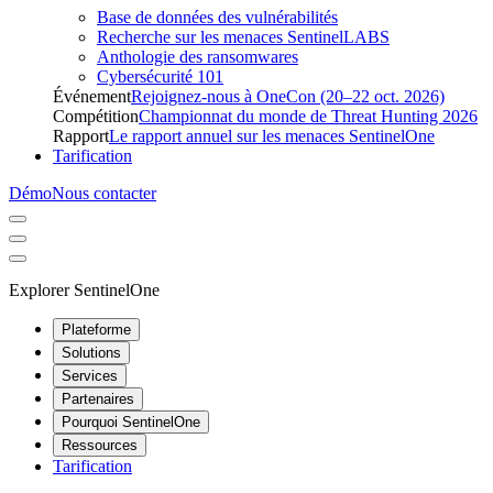
Base de données des vulnérabilités
Recherche sur les menaces SentinelLABS
Anthologie des ransomwares
Cybersécurité 101
Événement
Rejoignez-nous à OneCon (20–22 oct. 2026)
Compétition
Championnat du monde de Threat Hunting 2026
Rapport
Le rapport annuel sur les menaces SentinelOne
Tarification
Démo
Nous contacter
Explorer SentinelOne
Plateforme
Solutions
Services
Partenaires
Pourquoi SentinelOne
Ressources
Tarification