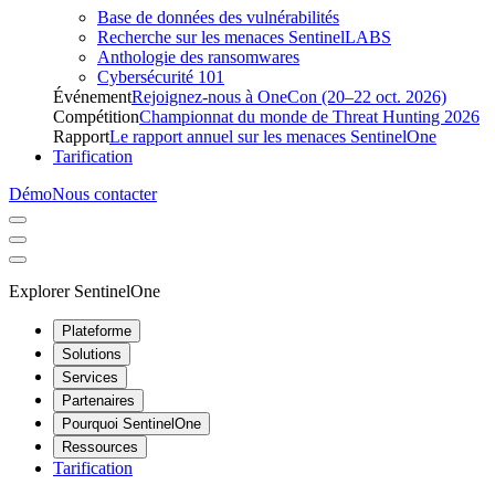
Base de données des vulnérabilités
Recherche sur les menaces SentinelLABS
Anthologie des ransomwares
Cybersécurité 101
Événement
Rejoignez-nous à OneCon (20–22 oct. 2026)
Compétition
Championnat du monde de Threat Hunting 2026
Rapport
Le rapport annuel sur les menaces SentinelOne
Tarification
Démo
Nous contacter
Explorer SentinelOne
Plateforme
Solutions
Services
Partenaires
Pourquoi SentinelOne
Ressources
Tarification