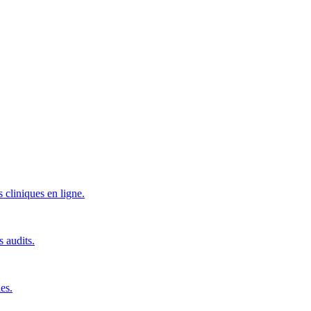
 cliniques en ligne.
s audits.
es.