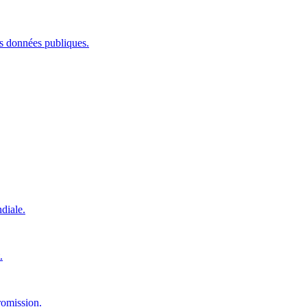
les données publiques.
diale.
.
romission.