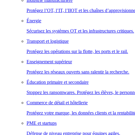
Industrie manufacturière
Protégez l’OT, l’IT, l’IIOT et les chaînes d’approvisionn
Énergie
Sécurisez les systèmes OT et les infrastructures critiques.
Transport et logistique
Protégez les opérations sur la flotte, les ports et le rail.
Enseignement supérieur
Protégez les réseaux ouverts sans ralentir la recherche.
Éducation primaire et secondaire
Stoppez les ransomwares. Protégez les élèves, le personne
Commerce de détail et hôtellerie
Protégez votre marque, les données clients et la rentabilit
PME et startups
Défense de niveau entreprise pour équipes agiles.