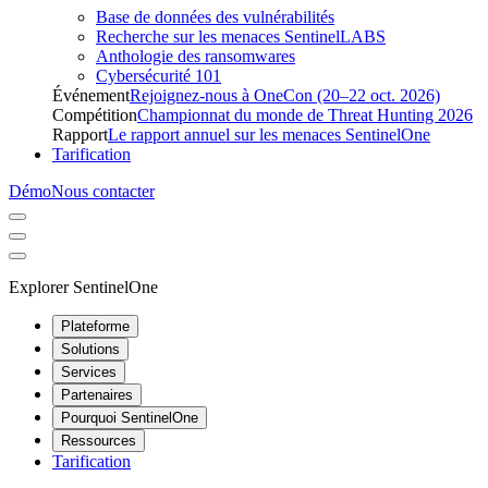
Base de données des vulnérabilités
Recherche sur les menaces SentinelLABS
Anthologie des ransomwares
Cybersécurité 101
Événement
Rejoignez-nous à OneCon (20–22 oct. 2026)
Compétition
Championnat du monde de Threat Hunting 2026
Rapport
Le rapport annuel sur les menaces SentinelOne
Tarification
Démo
Nous contacter
Explorer SentinelOne
Plateforme
Solutions
Services
Partenaires
Pourquoi SentinelOne
Ressources
Tarification