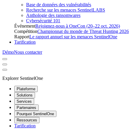
Base de données des vulnérabilités
Recherche sur les menaces SentinelLABS
Anthologie des ransomwares
Cybersécurité 101
Événement
Rejoignez-nous à OneCon (20–22 oct. 2026)
Compétition
Championnat du monde de Threat Hunting 2026
Rapport
Le rapport annuel sur les menaces SentinelOne
Tarification
Démo
Nous contacter
Explorer SentinelOne
Plateforme
Solutions
Services
Partenaires
Pourquoi SentinelOne
Ressources
Tarification