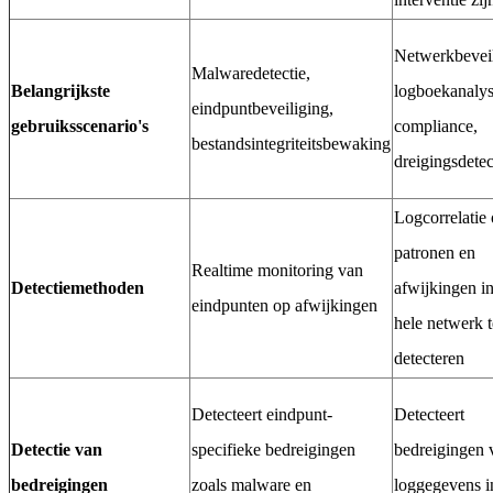
Netwerkbeveil
Malwaredetectie,
Belangrijkste
logboekanalys
eindpuntbeveiliging,
gebruiksscenario's
compliance,
bestandsintegriteitsbewaking
dreigingsdetec
Logcorrelatie
patronen en
Realtime monitoring van
Detectiemethoden
afwijkingen in
eindpunten op afwijkingen
hele netwerk t
detecteren
Detecteert eindpunt-
Detecteert
Detectie van
specifieke bedreigingen
bedreigingen 
bedreigingen
zoals malware en
loggegevens i