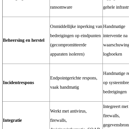
ransomware
gehele infrast
Onmiddellijke inperking van
Handmatige
bedreigingen op eindpunten
interventie na
Beheersing en herstel
(gecompromitteerde
waarschuwing
apparaten isoleren)
logboeken
Handmatige r
Endpointgerichte respons,
Incidentrespons
op systeembr
vaak handmatig
bedreigingen
Integreert met
Werkt met antivirus,
firewalls,
Integratie
firewalls,
gegevensbron