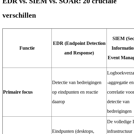
EDR vs. SIEM vs. SOAR: 20 cruciale
verschillen
SIEM (Sec
EDR (Endpoint Detection
Functie
Informatio
and Response)
Event Mana
Logboekverza
Detectie van bedreigingen
-aggregatie en
Primaire focus
op eindpunten en reactie
correlatie voo
daarop
detectie van
bedreigingen
De volledige 
Eindpunten (desktops,
infrastructuur