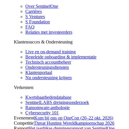
Over SentinelOne
Carrières
S Ventures
S Foundation
FAQ
Relaties met investeerders
Klantensucces & Ondersteuning
Live en on-demand training
Begeleide onboarding & implementatie
Technisch accountbeheer
Ondersteuningsdiensten
Klantenportaal
Nu ondersteuning krijgen
Verkennen
Kwetsbaarhedendatabase
SentinelLABS dreigingsonderzoek
Ransomware-anthologie
Cybersecurity 101
Evenement
Kom bij ons op OneCon (20–22 okt. 2026)
Competitie
Threat Hunting Wereldkampioenschap 2026
Rapport
Het jaarlijkse dreigingsrapport van SentinelOne