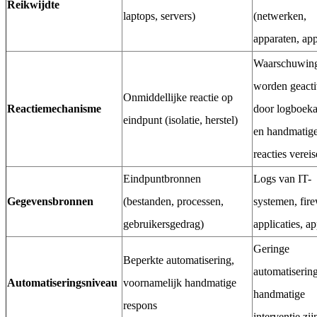
Reikwijdte
laptops, servers)
(netwerken,
apparaten, app
Waarschuwing
worden geacti
Onmiddellijke reactie op
Reactiemechanisme
door logboeka
eindpunt (isolatie, herstel)
en handmatig
reacties verei
Eindpuntbronnen
Logs van IT-
Gegevensbronnen
(bestanden, processen,
systemen, fire
gebruikersgedrag)
applicaties, a
Geringe
Beperkte automatisering,
automatiserin
Automatiseringsniveau
voornamelijk handmatige
handmatige
respons
interventie zi