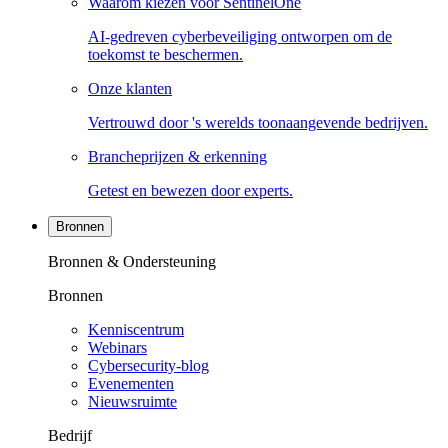
Waarom kiezen voor SentinelOne
AI-gedreven cyberbeveiliging ontworpen om de
toekomst te beschermen.
Onze klanten
Vertrouwd door 's werelds toonaangevende bedrijven.
Brancheprijzen & erkenning
Getest en bewezen door experts.
Bronnen
Bronnen & Ondersteuning
Bronnen
Kenniscentrum
Webinars
Cybersecurity-blog
Evenementen
Nieuwsruimte
Bedrijf