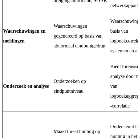
dreigingsinformatie, SOAR
netwerkappar
Waarschuwin
Waarschuwingen
Waarschuwingen en
basis van
gegenereerd op basis van
meldingen
logboekcorrel
abnormaal eindpuntgedrag
systemen en a
Biedt forensis
analyse door 
Onderzoeken op
Onderzoek en analyse
van
eindpuntniveau
logboekaggreg
-correlatie
Ondersteunt t
Maakt threat hunting op
hunting in het