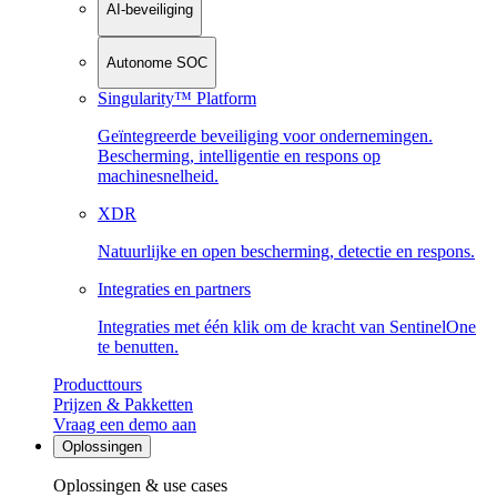
AI-beveiliging
Autonome SOC
Singularity™ Platform
Geïntegreerde beveiliging voor ondernemingen.
Bescherming, intelligentie en respons op
machinesnelheid.
XDR
Natuurlijke en open bescherming, detectie en respons.
Integraties en partners
Integraties met één klik om de kracht van SentinelOne
te benutten.
Producttours
Prijzen & Pakketten
Vraag een demo aan
Oplossingen
Oplossingen & use cases