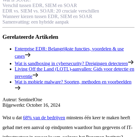
Verschil tussen EDR, SIEM en SOAR
EDR vs. SIEM vs. SOAR: 20 cruciale verschillen
Wanneer kiezen tussen EDR, SIEM en SOAR
Samenvatting: een hybride aanpak
Gerelateerde Artikelen
Enterprise EDR: Belangrijkste functies, voordelen & use
cases
Wat is sandboxing in cybersecurity? Dreigingen detecteren
Living Off the Land (LOTL)-aanvallen: Gids voor detectie en
preventie
Wat is mobiele malware? Soorten, methoden en voorbeelden
Auteur
:
SentinelOne
Bijgewerkt
:
October 16, 2024
Wist u dat
68% van de bedrijven
minstens één keer te maken heeft
gehad met een aanval op eindpunten waardoor hun gegevens of IT-