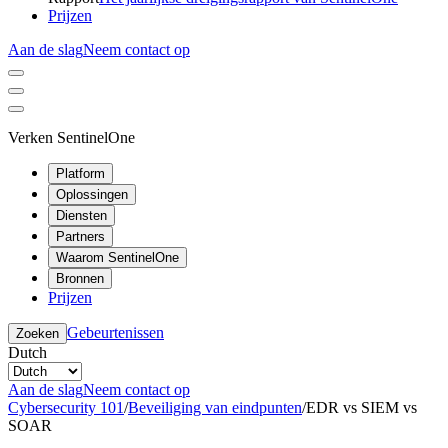
Prijzen
Aan de slag
Neem contact op
Verken SentinelOne
Platform
Oplossingen
Diensten
Partners
Waarom SentinelOne
Bronnen
Prijzen
Gebeurtenissen
Zoeken
Dutch
Aan de slag
Neem contact op
Cybersecurity 101
/
Beveiliging van eindpunten
/
EDR vs SIEM vs
SOAR