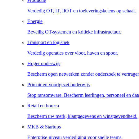
Productie
Verdedig OT, IT, IIOT en toeleveringsketens op schaal.
Energie
Beveilig OT-systemen en kritieke infrastructuur.
Transport en logistiek
Verdedig operaties over vloot, haven en spoor.
Hoger onderwijs
Bescherm open netwerken zonder onderzoek te vertrage
Primair en voortgezet onderwijs
Stop ransomware. Bescherm leerlingen, personeel en dat
Retail en horeca
Bescherm uw merk, klantgegevens en winstgevendheid.
MKB & Startups
Enterprise-niveau verdediging voor snelle teams.