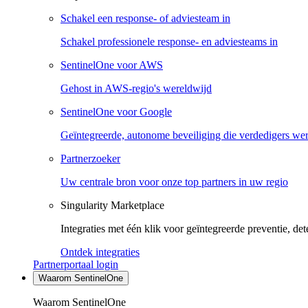
Schakel een response- of adviesteam in
Schakel professionele response- en adviesteams in
SentinelOne voor AWS
Gehost in AWS-regio's wereldwijd
SentinelOne voor Google
Geïntegreerde, autonome beveiliging die verdedigers we
Partnerzoeker
Uw centrale bron voor onze top partners in uw regio
Singularity Marketplace
Integraties met één klik voor geïntegreerde preventie, det
Ontdek integraties
Partnerportaal login
Waarom SentinelOne
Waarom SentinelOne