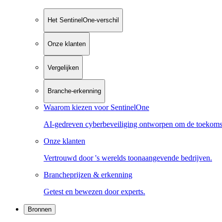
Het SentinelOne-verschil
Onze klanten
Vergelijken
Branche-erkenning
Waarom kiezen voor SentinelOne
AI-gedreven cyberbeveiliging ontworpen om de toekoms
Onze klanten
Vertrouwd door 's werelds toonaangevende bedrijven.
Brancheprijzen & erkenning
Getest en bewezen door experts.
Bronnen