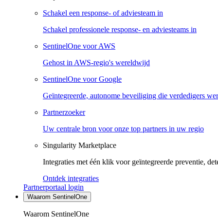
Schakel een response- of adviesteam in
Schakel professionele response- en adviesteams in
SentinelOne voor AWS
Gehost in AWS-regio's wereldwijd
SentinelOne voor Google
Geïntegreerde, autonome beveiliging die verdedigers we
Partnerzoeker
Uw centrale bron voor onze top partners in uw regio
Singularity Marketplace
Integraties met één klik voor geïntegreerde preventie, det
Ontdek integraties
Partnerportaal login
Waarom SentinelOne
Waarom SentinelOne