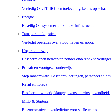
Productie
Verdedig OT, IT, IIOT en toeleveringsketens op schaal.
Energie
Beveilig OT-systemen en kritieke infrastructuur.
Transport en logistiek
Verdedig operaties over vloot, haven en spoor.
Hoger onderwijs
Bescherm open netwerken zonder onderzoek te vertrage
Primair en voortgezet onderwijs
Stop ransomware. Bescherm leerlingen, personeel en dat
Retail en horeca
Bescherm uw merk, klantgegevens en winstgevendheid.
MKB & Startups
Enterprise-niveau verdediging voor snelle teams.