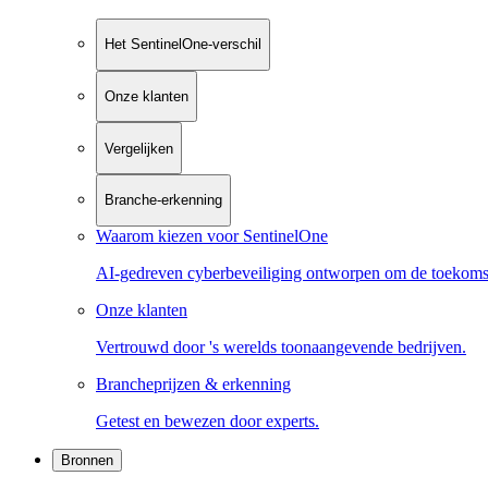
Het SentinelOne-verschil
Onze klanten
Vergelijken
Branche-erkenning
Waarom kiezen voor SentinelOne
AI-gedreven cyberbeveiliging ontworpen om de toekoms
Onze klanten
Vertrouwd door 's werelds toonaangevende bedrijven.
Brancheprijzen & erkenning
Getest en bewezen door experts.
Bronnen