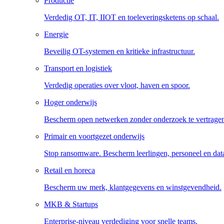
Productie
Verdedig OT, IT, IIOT en toeleveringsketens op schaal.
Energie
Beveilig OT-systemen en kritieke infrastructuur.
Transport en logistiek
Verdedig operaties over vloot, haven en spoor.
Hoger onderwijs
Bescherm open netwerken zonder onderzoek te vertrage
Primair en voortgezet onderwijs
Stop ransomware. Bescherm leerlingen, personeel en dat
Retail en horeca
Bescherm uw merk, klantgegevens en winstgevendheid.
MKB & Startups
Enterprise-niveau verdediging voor snelle teams.