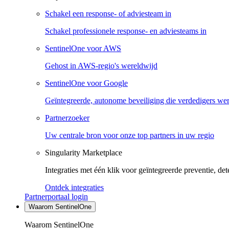
Schakel een response- of adviesteam in
Schakel professionele response- en adviesteams in
SentinelOne voor AWS
Gehost in AWS-regio's wereldwijd
SentinelOne voor Google
Geïntegreerde, autonome beveiliging die verdedigers we
Partnerzoeker
Uw centrale bron voor onze top partners in uw regio
Singularity Marketplace
Integraties met één klik voor geïntegreerde preventie, det
Ontdek integraties
Partnerportaal login
Waarom SentinelOne
Waarom SentinelOne