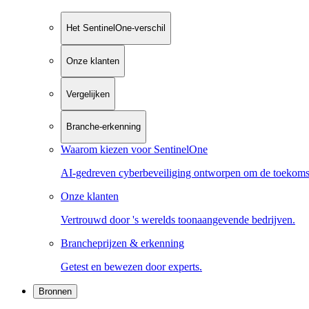
Het SentinelOne-verschil
Onze klanten
Vergelijken
Branche-erkenning
Waarom kiezen voor SentinelOne
AI-gedreven cyberbeveiliging ontworpen om de toekoms
Onze klanten
Vertrouwd door 's werelds toonaangevende bedrijven.
Brancheprijzen & erkenning
Getest en bewezen door experts.
Bronnen