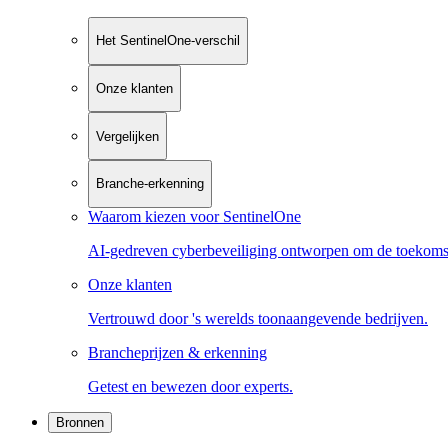
Het SentinelOne-verschil
Onze klanten
Vergelijken
Branche-erkenning
Waarom kiezen voor SentinelOne
AI-gedreven cyberbeveiliging ontworpen om de toekoms
Onze klanten
Vertrouwd door 's werelds toonaangevende bedrijven.
Brancheprijzen & erkenning
Getest en bewezen door experts.
Bronnen