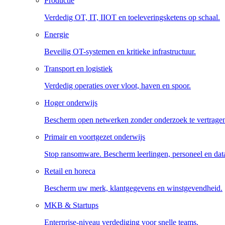
Productie
Verdedig OT, IT, IIOT en toeleveringsketens op schaal.
Energie
Beveilig OT-systemen en kritieke infrastructuur.
Transport en logistiek
Verdedig operaties over vloot, haven en spoor.
Hoger onderwijs
Bescherm open netwerken zonder onderzoek te vertrage
Primair en voortgezet onderwijs
Stop ransomware. Bescherm leerlingen, personeel en dat
Retail en horeca
Bescherm uw merk, klantgegevens en winstgevendheid.
MKB & Startups
Enterprise-niveau verdediging voor snelle teams.