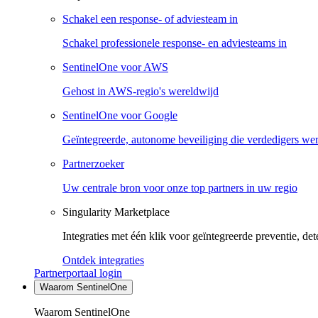
Schakel een response- of adviesteam in
Schakel professionele response- en adviesteams in
SentinelOne voor AWS
Gehost in AWS-regio's wereldwijd
SentinelOne voor Google
Geïntegreerde, autonome beveiliging die verdedigers we
Partnerzoeker
Uw centrale bron voor onze top partners in uw regio
Singularity Marketplace
Integraties met één klik voor geïntegreerde preventie, det
Ontdek integraties
Partnerportaal login
Waarom SentinelOne
Waarom SentinelOne