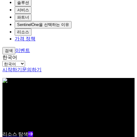
솔루션
서비스
파트너
SentinelOne을 선택하는 이유
리소스
가격 정책
이벤트
검색
한국어
시작하기
문의하기
아이브로우 테스트 콘텐츠 텍스트
리소스 센터
최신 사이버보안 콘텐츠와 인사이트를 확인하세요
리소스 인덱스 텍스트 요약
리소스 탐색