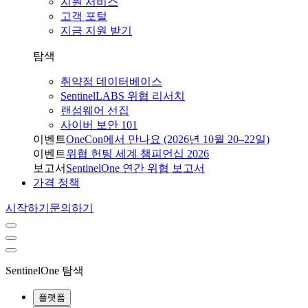
지원 서비스
고객 포털
지금 지원 받기
탐색
취약점 데이터베이스
SentinelLABS 위협 리서치
랜섬웨어 선집
사이버 보안 101
이벤트
OneCon에서 만나요 (2026년 10월 20–22일)
이벤트
위협 헌팅 세계 챔피언십 2026
보고서
SentinelOne 연간 위협 보고서
가격 정책
시작하기
문의하기
SentinelOne 탐색
플랫폼