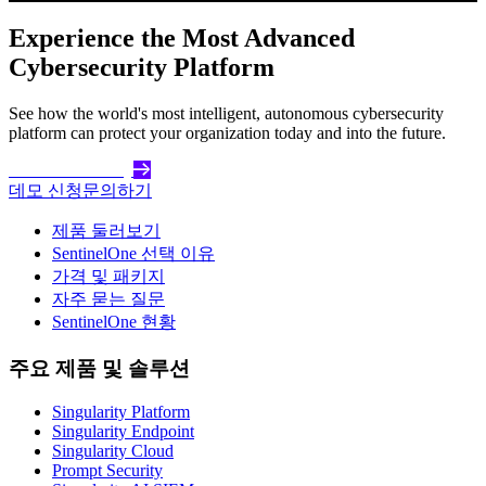
Experience the Most Advanced
Cybersecurity Platform
See how the world's most intelligent, autonomous cybersecurity
platform can protect your organization today and into the future.
Get Started Today
데모 신청
문의하기
제품 둘러보기
SentinelOne 선택 이유
가격 및 패키지
자주 묻는 질문
SentinelOne 현황
주요 제품 및 솔루션
Singularity Platform
Singularity Endpoint
Singularity Cloud
Prompt Security