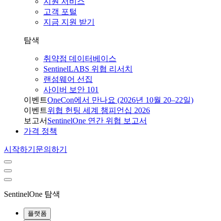
지원 서비스
고객 포털
지금 지원 받기
탐색
취약점 데이터베이스
SentinelLABS 위협 리서치
랜섬웨어 선집
사이버 보안 101
이벤트
OneCon에서 만나요 (2026년 10월 20–22일)
이벤트
위협 헌팅 세계 챔피언십 2026
보고서
SentinelOne 연간 위협 보고서
가격 정책
시작하기
문의하기
SentinelOne 탐색
플랫폼