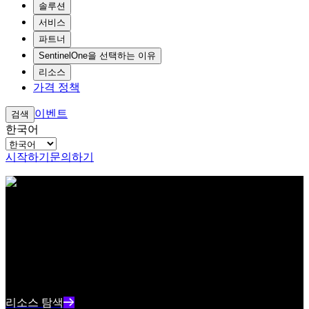
솔루션
서비스
파트너
SentinelOne을 선택하는 이유
리소스
가격 정책
이벤트
검색
한국어
시작하기
문의하기
아이브로우 테스트 콘텐츠 텍스트
리소스 센터
최신 사이버보안 콘텐츠와 인사이트를 확인하세요
리소스 인덱스 텍스트 요약
리소스 탐색