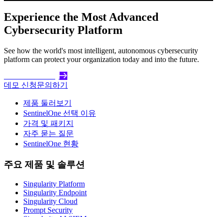
Experience the Most Advanced
Cybersecurity Platform
See how the world's most intelligent, autonomous cybersecurity
platform can protect your organization today and into the future.
Get Started Today
데모 신청
문의하기
제품 둘러보기
SentinelOne 선택 이유
가격 및 패키지
자주 묻는 질문
SentinelOne 현황
주요 제품 및 솔루션
Singularity Platform
Singularity Endpoint
Singularity Cloud
Prompt Security