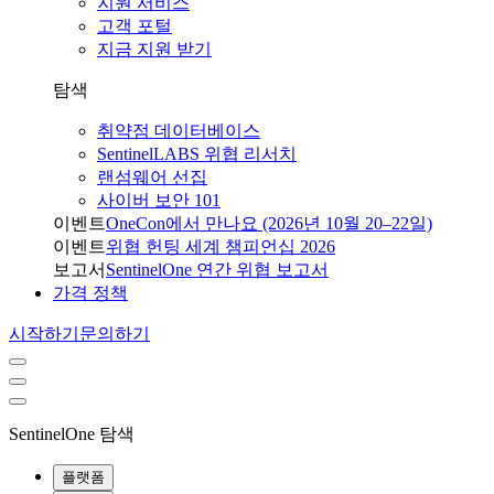
지원 서비스
고객 포털
지금 지원 받기
탐색
취약점 데이터베이스
SentinelLABS 위협 리서치
랜섬웨어 선집
사이버 보안 101
이벤트
OneCon에서 만나요 (2026년 10월 20–22일)
이벤트
위협 헌팅 세계 챔피언십 2026
보고서
SentinelOne 연간 위협 보고서
가격 정책
시작하기
문의하기
SentinelOne 탐색
플랫폼