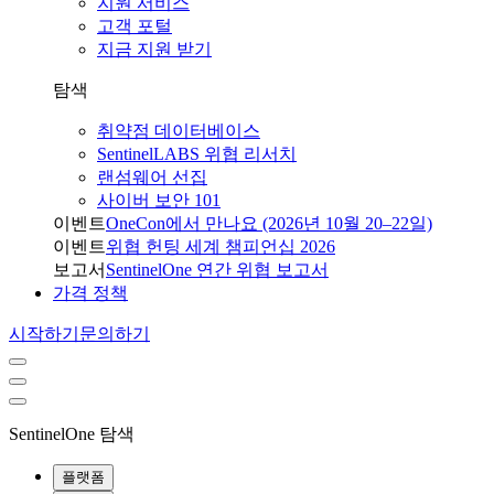
지원 서비스
고객 포털
지금 지원 받기
탐색
취약점 데이터베이스
SentinelLABS 위협 리서치
랜섬웨어 선집
사이버 보안 101
이벤트
OneCon에서 만나요 (2026년 10월 20–22일)
이벤트
위협 헌팅 세계 챔피언십 2026
보고서
SentinelOne 연간 위협 보고서
가격 정책
시작하기
문의하기
SentinelOne 탐색
플랫폼