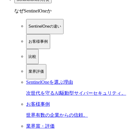
なぜSentinelOneか
SentinelOneの違い
お客様事例
比較
業界評価
SentinelOneを選ぶ理由
次世代を守るAI駆動型サイバーセキュリティ。
お客様事例
世界有数の企業からの信頼。
業界賞・評価