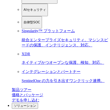
AIセキュリティ
自律型SOC
Singularity™ プラットフォーム
統合エンタープライズセキュリティ。マシンスピ
ードの保護、インテリジェンス、対応。
XDR
ネイティブかつオープンな保護、検知、対応。
インテグレーションとパートナー
SentinelOne の力を引き出すワンクリック連携。
製品ツアー
価格とパッケージ
デモを申し込む
ソリューション