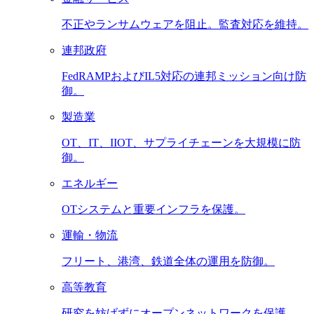
不正やランサムウェアを阻止。監査対応を維持。
連邦政府
FedRAMPおよびIL5対応の連邦ミッション向け防
御。
製造業
OT、IT、IIOT、サプライチェーンを大規模に防
御。
エネルギー
OTシステムと重要インフラを保護。
運輸・物流
フリート、港湾、鉄道全体の運用を防御。
高等教育
研究を妨げずにオープンネットワークを保護。