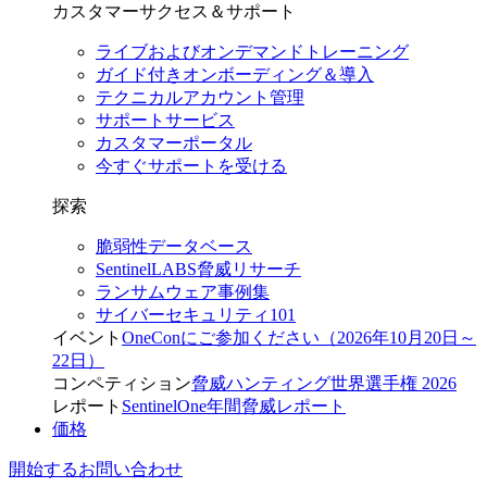
カスタマーサクセス＆サポート
ライブおよびオンデマンドトレーニング
ガイド付きオンボーディング＆導入
テクニカルアカウント管理
サポートサービス
カスタマーポータル
今すぐサポートを受ける
探索
脆弱性データベース
SentinelLABS脅威リサーチ
ランサムウェア事例集
サイバーセキュリティ101
イベント
OneConにご参加ください（2026年10月20日～
22日）
コンペティション
脅威ハンティング世界選手権 2026
レポート
SentinelOne年間脅威レポート
価格
開始する
お問い合わせ