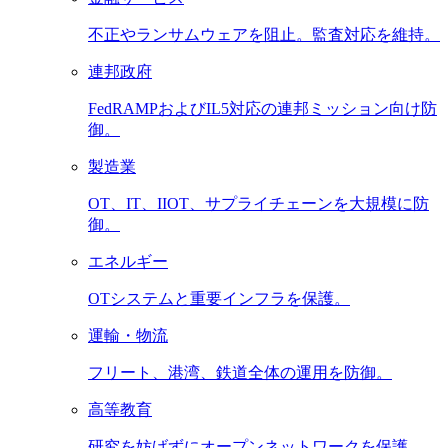
不正やランサムウェアを阻止。監査対応を維持。
連邦政府
FedRAMPおよびIL5対応の連邦ミッション向け防
御。
製造業
OT、IT、IIOT、サプライチェーンを大規模に防
御。
エネルギー
OTシステムと重要インフラを保護。
運輸・物流
フリート、港湾、鉄道全体の運用を防御。
高等教育
研究を妨げずにオープンネットワークを保護。