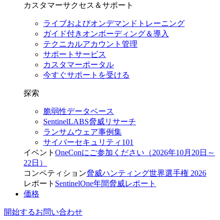
カスタマーサクセス＆サポート
ライブおよびオンデマンドトレーニング
ガイド付きオンボーディング＆導入
テクニカルアカウント管理
サポートサービス
カスタマーポータル
今すぐサポートを受ける
探索
脆弱性データベース
SentinelLABS脅威リサーチ
ランサムウェア事例集
サイバーセキュリティ101
イベント
OneConにご参加ください（2026年10月20日～
22日）
コンペティション
脅威ハンティング世界選手権 2026
レポート
SentinelOne年間脅威レポート
価格
開始する
お問い合わせ