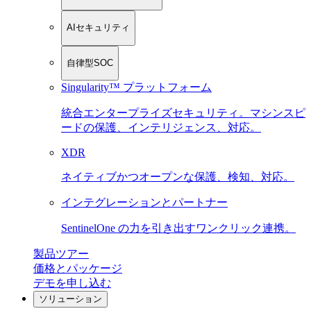
AIセキュリティ
自律型SOC
Singularity™ プラットフォーム
統合エンタープライズセキュリティ。マシンスピ
ードの保護、インテリジェンス、対応。
XDR
ネイティブかつオープンな保護、検知、対応。
インテグレーションとパートナー
SentinelOne の力を引き出すワンクリック連携。
製品ツアー
価格とパッケージ
デモを申し込む
ソリューション