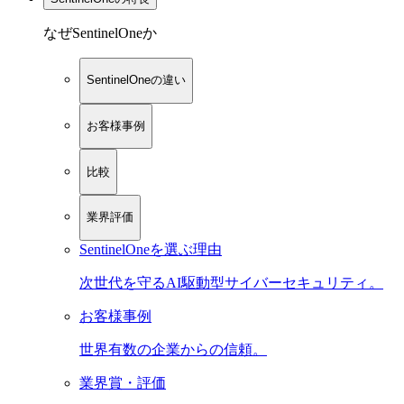
なぜSentinelOneか
SentinelOneの違い
お客様事例
比較
業界評価
SentinelOneを選ぶ理由
次世代を守るAI駆動型サイバーセキュリティ。
お客様事例
世界有数の企業からの信頼。
業界賞・評価