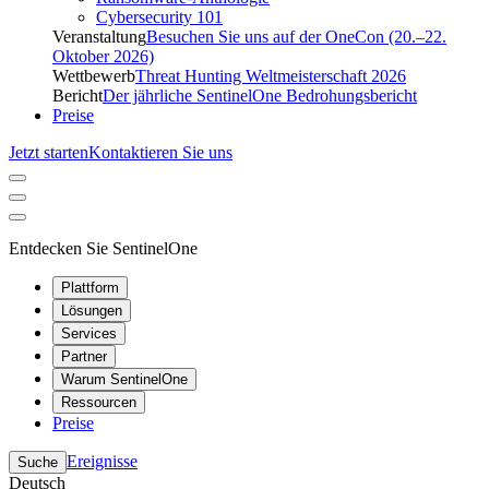
Cybersecurity 101
Veranstaltung
Besuchen Sie uns auf der OneCon (20.–22.
Oktober 2026)
Wettbewerb
Threat Hunting Weltmeisterschaft 2026
Bericht
Der jährliche SentinelOne Bedrohungsbericht
Preise
Jetzt starten
Kontaktieren Sie uns
Entdecken Sie SentinelOne
Plattform
Lösungen
Services
Partner
Warum SentinelOne
Ressourcen
Preise
Ereignisse
Suche
Deutsch