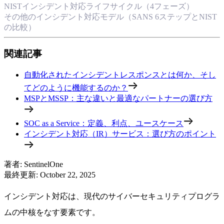
NISTインシデント対応ライフサイクル（4フェーズ）
その他のインシデント対応モデル（SANS 6ステップとNIST
の比較）
関連記事
自動化されたインシデントレスポンスとは何か、そし
てどのように機能するのか？
MSPとMSSP：主な違いと最適なパートナーの選び方
SOC as a Service：定義、利点、ユースケース
インシデント対応（IR）サービス：選び方のポイント
著者
:
SentinelOne
最終更新
:
October 22, 2025
インシデント対応は、現代のサイバーセキュリティプログラ
ムの中核をなす要素です。