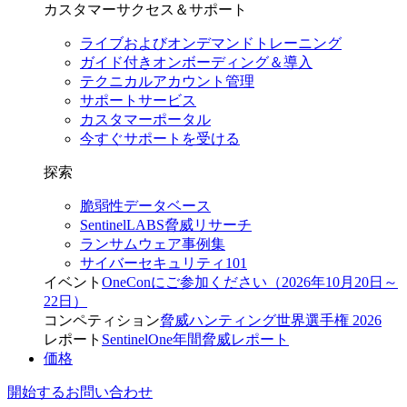
カスタマーサクセス＆サポート
ライブおよびオンデマンドトレーニング
ガイド付きオンボーディング＆導入
テクニカルアカウント管理
サポートサービス
カスタマーポータル
今すぐサポートを受ける
探索
脆弱性データベース
SentinelLABS脅威リサーチ
ランサムウェア事例集
サイバーセキュリティ101
イベント
OneConにご参加ください（2026年10月20日～
22日）
コンペティション
脅威ハンティング世界選手権 2026
レポート
SentinelOne年間脅威レポート
価格
開始する
お問い合わせ