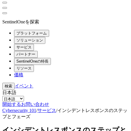
SentinelOneを探索
プラットフォーム
ソリューション
サービス
パートナー
SentinelOneの特長
リソース
価格
イベント
検索
日本語
開始する
お問い合わせ
Cybersecurity 101
/
サービス
/
インシデントレスポンスのステッ
プとフェーズ
インシデントレスポンスのステップと