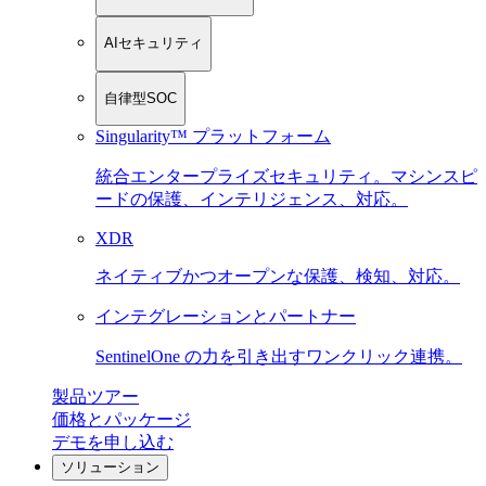
AIセキュリティ
自律型SOC
Singularity™ プラットフォーム
統合エンタープライズセキュリティ。マシンスピ
ードの保護、インテリジェンス、対応。
XDR
ネイティブかつオープンな保護、検知、対応。
インテグレーションとパートナー
SentinelOne の力を引き出すワンクリック連携。
製品ツアー
価格とパッケージ
デモを申し込む
ソリューション