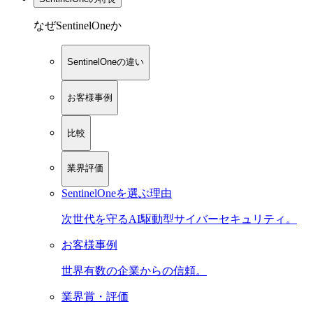
なぜSentinelOneか
SentinelOneの違い
お客様事例
比較
業界評価
SentinelOneを選ぶ理由
次世代を守るAI駆動型サイバーセキュリティ。
お客様事例
世界有数の企業からの信頼。
業界賞・評価