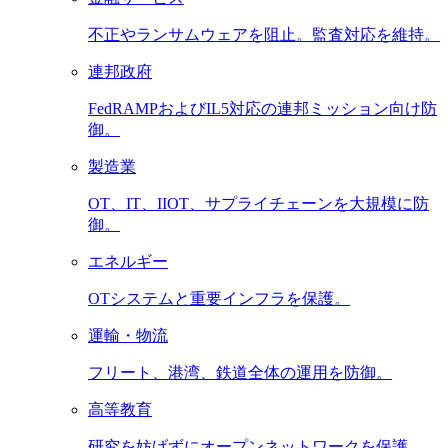
不正やランサムウェアを阻止。監査対応を維持。
連邦政府
FedRAMPおよびIL5対応の連邦ミッション向け防
御。
製造業
OT、IT、IIOT、サプライチェーンを大規模に防
御。
エネルギー
OTシステムと重要インフラを保護。
運輸・物流
フリート、港湾、鉄道全体の運用を防御。
高等教育
研究を妨げずにオープンネットワークを保護。