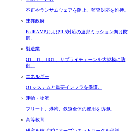
不正やランサムウェアを阻止。監査対応を維持。
連邦政府
FedRAMPおよびIL5対応の連邦ミッション向け防
御。
製造業
OT、IT、IIOT、サプライチェーンを大規模に防
御。
エネルギー
OTシステムと重要インフラを保護。
運輸・物流
フリート、港湾、鉄道全体の運用を防御。
高等教育
研究を妨げずにオープンネットワークを保護。