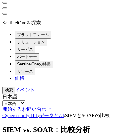
SentinelOneを探索
プラットフォーム
ソリューション
サービス
パートナー
SentinelOneの特長
リソース
価格
イベント
検索
日本語
開始する
お問い合わせ
Cybersecurity 101
/
データとAI
/
SIEMとSOARの比較
SIEM vs. SOAR：比較分析