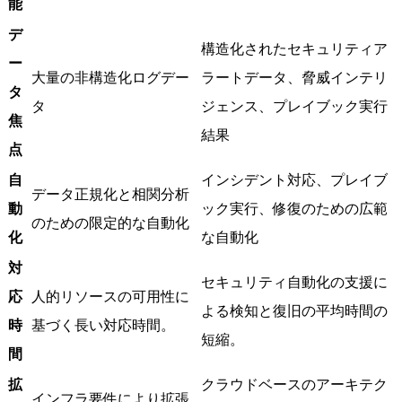
能
デ
構造化されたセキュリティア
ー
大量の非構造化ログデー
ラートデータ、脅威インテリ
タ
タ
ジェンス、プレイブック実行
焦
結果
点
自
インシデント対応、プレイブ
データ正規化と相関分析
動
ック実行、修復のための広範
のための限定的な自動化
化
な自動化
対
セキュリティ自動化の支援に
応
人的リソースの可用性に
よる検知と復旧の平均時間の
時
基づく長い対応時間。
短縮。
間
拡
クラウドベースのアーキテク
インフラ要件により拡張