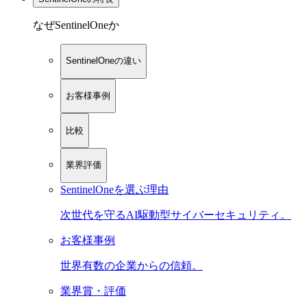
なぜSentinelOneか
SentinelOneの違い
お客様事例
比較
業界評価
SentinelOneを選ぶ理由
次世代を守るAI駆動型サイバーセキュリティ。
お客様事例
世界有数の企業からの信頼。
業界賞・評価