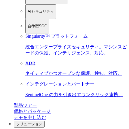
AIセキュリティ
自律型SOC
Singularity™ プラットフォーム
統合エンタープライズセキュリティ。マシンスピ
ードの保護、インテリジェンス、対応。
XDR
ネイティブかつオープンな保護、検知、対応。
インテグレーションとパートナー
SentinelOne の力を引き出すワンクリック連携。
製品ツアー
価格とパッケージ
デモを申し込む
ソリューション