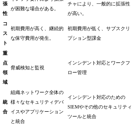
張
チャにより、一般的に拡張性
が困難な場合がある。
性
が高い。
コ
初期費用が高く、継続的
初期費用が低く、サブスクリ
ス
な保守費用が発生。
プション型課金
ト
重
点
インシデント対応とワークフ
脅威検知と監視
領
ロー管理
域
組織ネットワーク全体の
インシデント対応のための
統
様々なセキュリティデバ
SIEMやその他のセキュリティ
合
イスやアプリケーション
ツールと統合
と統合