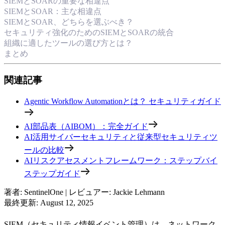
SIEMとSOARの重要な相違点
SIEMとSOAR：主な相違点
SIEMとSOAR、どちらを選ぶべき？
セキュリティ強化のためのSIEMとSOARの統合
組織に適したツールの選び方とは？
まとめ
関連記事
Agentic Workflow Automationとは？ セキュリティガイド
AI部品表（AIBOM）：完全ガイド
AI活用サイバーセキュリティと従来型セキュリティツ
ールの比較
AIリスクアセスメントフレームワーク：ステップバイ
ステップガイド
著者
:
SentinelOne
|
レビュアー
:
Jackie Lehmann
最終更新
:
August 12, 2025
SIEM（セキュリティ情報イベント管理）は、ネットワーク