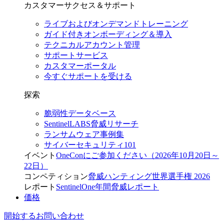
カスタマーサクセス＆サポート
ライブおよびオンデマンドトレーニング
ガイド付きオンボーディング＆導入
テクニカルアカウント管理
サポートサービス
カスタマーポータル
今すぐサポートを受ける
探索
脆弱性データベース
SentinelLABS脅威リサーチ
ランサムウェア事例集
サイバーセキュリティ101
イベント
OneConにご参加ください（2026年10月20日～
22日）
コンペティション
脅威ハンティング世界選手権 2026
レポート
SentinelOne年間脅威レポート
価格
開始する
お問い合わせ