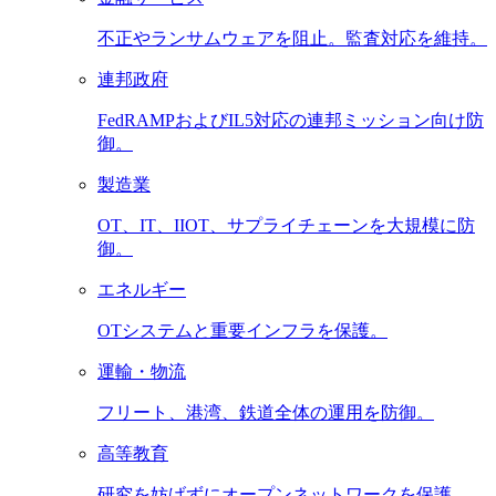
不正やランサムウェアを阻止。監査対応を維持。
連邦政府
FedRAMPおよびIL5対応の連邦ミッション向け防
御。
製造業
OT、IT、IIOT、サプライチェーンを大規模に防
御。
エネルギー
OTシステムと重要インフラを保護。
運輸・物流
フリート、港湾、鉄道全体の運用を防御。
高等教育
研究を妨げずにオープンネットワークを保護。