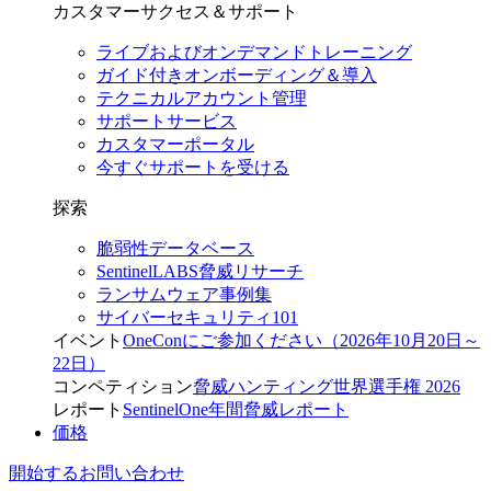
カスタマーサクセス＆サポート
ライブおよびオンデマンドトレーニング
ガイド付きオンボーディング＆導入
テクニカルアカウント管理
サポートサービス
カスタマーポータル
今すぐサポートを受ける
探索
脆弱性データベース
SentinelLABS脅威リサーチ
ランサムウェア事例集
サイバーセキュリティ101
イベント
OneConにご参加ください（2026年10月20日～
22日）
コンペティション
脅威ハンティング世界選手権 2026
レポート
SentinelOne年間脅威レポート
価格
開始する
お問い合わせ