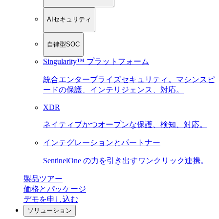
AIセキュリティ
自律型SOC
Singularity™ プラットフォーム
統合エンタープライズセキュリティ。マシンスピ
ードの保護、インテリジェンス、対応。
XDR
ネイティブかつオープンな保護、検知、対応。
インテグレーションとパートナー
SentinelOne の力を引き出すワンクリック連携。
製品ツアー
価格とパッケージ
デモを申し込む
ソリューション