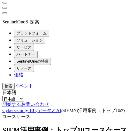
SentinelOneを探索
プラットフォーム
ソリューション
サービス
パートナー
SentinelOneの特長
リソース
価格
イベント
検索
日本語
開始する
お問い合わせ
Cybersecurity 101
/
データとAI
/
SIEMの活用事例：トップ10の
ユースケース
SIEM活用事例：トップ10ユースケース