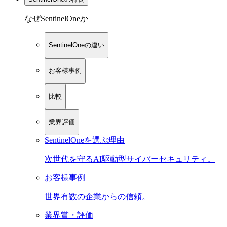
なぜSentinelOneか
SentinelOneの違い
お客様事例
比較
業界評価
SentinelOneを選ぶ理由
次世代を守るAI駆動型サイバーセキュリティ。
お客様事例
世界有数の企業からの信頼。
業界賞・評価