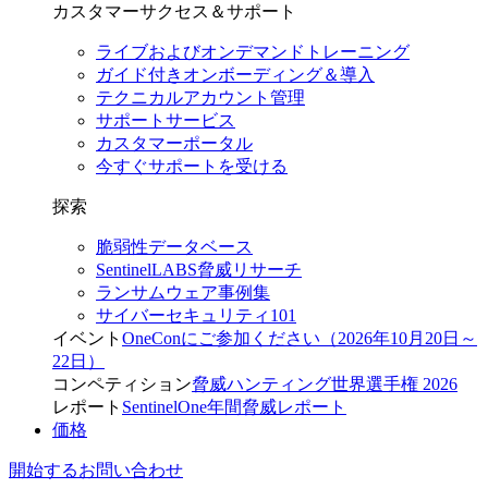
カスタマーサクセス＆サポート
ライブおよびオンデマンドトレーニング
ガイド付きオンボーディング＆導入
テクニカルアカウント管理
サポートサービス
カスタマーポータル
今すぐサポートを受ける
探索
脆弱性データベース
SentinelLABS脅威リサーチ
ランサムウェア事例集
サイバーセキュリティ101
イベント
OneConにご参加ください（2026年10月20日～
22日）
コンペティション
脅威ハンティング世界選手権 2026
レポート
SentinelOne年間脅威レポート
価格
開始する
お問い合わせ