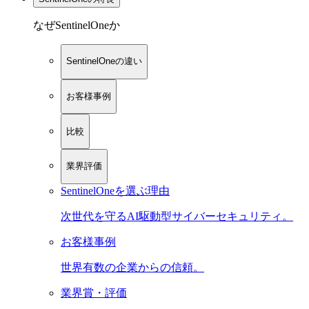
なぜSentinelOneか
SentinelOneの違い
お客様事例
比較
業界評価
SentinelOneを選ぶ理由
次世代を守るAI駆動型サイバーセキュリティ。
お客様事例
世界有数の企業からの信頼。
業界賞・評価