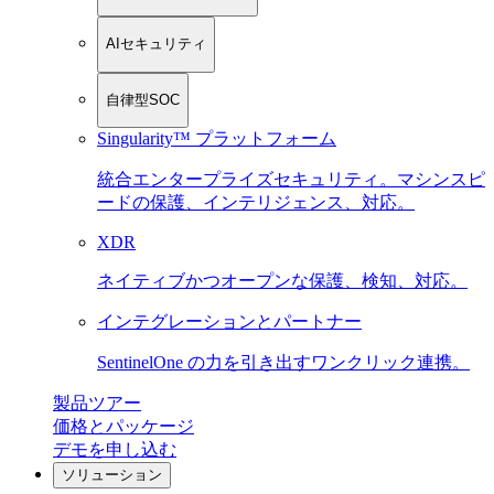
AIセキュリティ
自律型SOC
Singularity™ プラットフォーム
統合エンタープライズセキュリティ。マシンスピ
ードの保護、インテリジェンス、対応。
XDR
ネイティブかつオープンな保護、検知、対応。
インテグレーションとパートナー
SentinelOne の力を引き出すワンクリック連携。
製品ツアー
価格とパッケージ
デモを申し込む
ソリューション