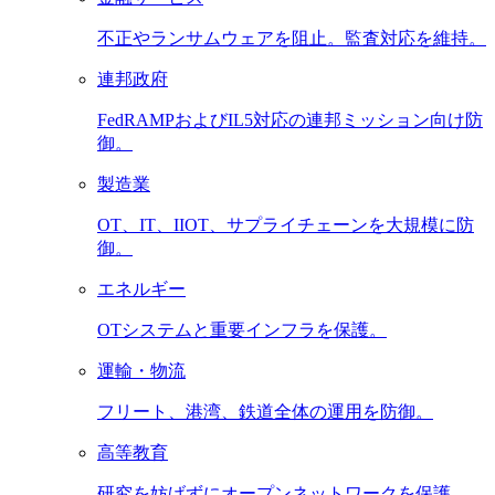
不正やランサムウェアを阻止。監査対応を維持。
連邦政府
FedRAMPおよびIL5対応の連邦ミッション向け防
御。
製造業
OT、IT、IIOT、サプライチェーンを大規模に防
御。
エネルギー
OTシステムと重要インフラを保護。
運輸・物流
フリート、港湾、鉄道全体の運用を防御。
高等教育
研究を妨げずにオープンネットワークを保護。