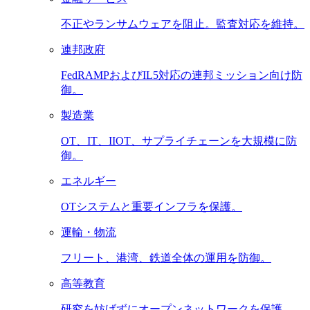
不正やランサムウェアを阻止。監査対応を維持。
連邦政府
FedRAMPおよびIL5対応の連邦ミッション向け防
御。
製造業
OT、IT、IIOT、サプライチェーンを大規模に防
御。
エネルギー
OTシステムと重要インフラを保護。
運輸・物流
フリート、港湾、鉄道全体の運用を防御。
高等教育
研究を妨げずにオープンネットワークを保護。