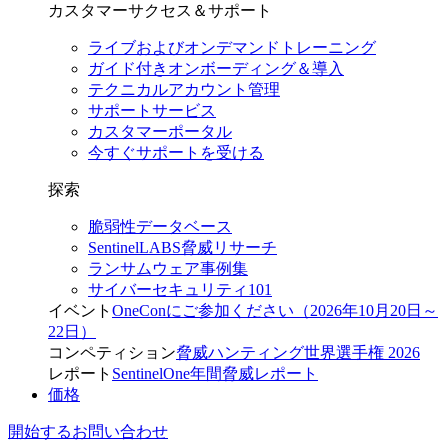
カスタマーサクセス＆サポート
ライブおよびオンデマンドトレーニング
ガイド付きオンボーディング＆導入
テクニカルアカウント管理
サポートサービス
カスタマーポータル
今すぐサポートを受ける
探索
脆弱性データベース
SentinelLABS脅威リサーチ
ランサムウェア事例集
サイバーセキュリティ101
イベント
OneConにご参加ください（2026年10月20日～
22日）
コンペティション
脅威ハンティング世界選手権 2026
レポート
SentinelOne年間脅威レポート
価格
開始する
お問い合わせ