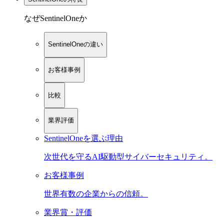
なぜSentinelOneか
SentinelOneの違い
お客様事例
比較
業界評価
SentinelOneを選ぶ理由
次世代を守るAI駆動型サイバーセキュリティ。
お客様事例
世界有数の企業からの信頼。
業界賞・評価