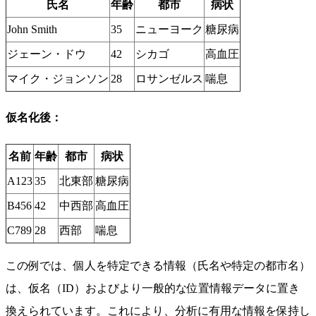
氏名
年齢
都市
病状
John Smith
35
ニューヨーク
糖尿病
ジェーン・ドウ
42
シカゴ
高血圧
マイク・ジョンソン
28
ロサンゼルス
喘息
仮名化後：
名前
年齢
都市
病状
A123
35
北東部
糖尿病
B456
42
中西部
高血圧
C789
28
西部
喘息
この例では、個人を特定できる情報（氏名や特定の都市名）
は、仮名（ID）およびより一般的な位置情報データに置き
換えられています。これにより、分析に有用な情報を保持し