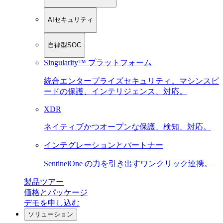
AIセキュリティ
自律型SOC
Singularity™ プラットフォーム
統合エンタープライズセキュリティ。マシンスピ
ードの保護、インテリジェンス、対応。
XDR
ネイティブかつオープンな保護、検知、対応。
インテグレーションとパートナー
SentinelOne の力を引き出すワンクリック連携。
製品ツアー
価格とパッケージ
デモを申し込む
ソリューション