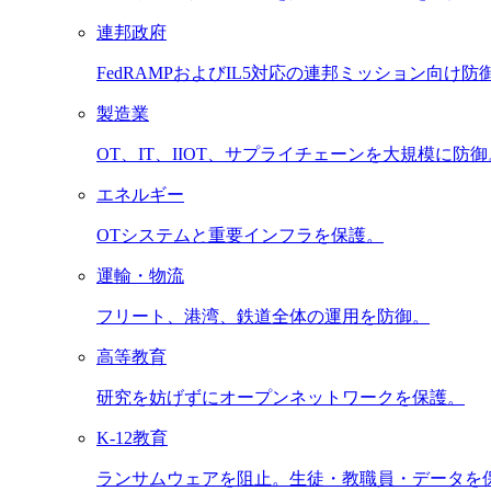
連邦政府
FedRAMPおよびIL5対応の連邦ミッション向け防
製造業
OT、IT、IIOT、サプライチェーンを大規模に防御
エネルギー
OTシステムと重要インフラを保護。
運輸・物流
フリート、港湾、鉄道全体の運用を防御。
高等教育
研究を妨げずにオープンネットワークを保護。
K-12教育
ランサムウェアを阻止。生徒・教職員・データを