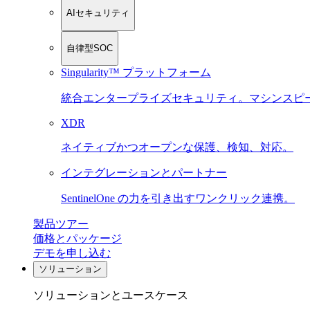
AIセキュリティ
自律型SOC
Singularity™ プラットフォーム
統合エンタープライズセキュリティ。マシンスピ
XDR
ネイティブかつオープンな保護、検知、対応。
インテグレーションとパートナー
SentinelOne の力を引き出すワンクリック連携。
製品ツアー
価格とパッケージ
デモを申し込む
ソリューション
ソリューションとユースケース