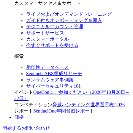
カスタマーサクセス＆サポート
ライブおよびオンデマンドトレーニング
ガイド付きオンボーディング＆導入
テクニカルアカウント管理
サポートサービス
カスタマーポータル
今すぐサポートを受ける
探索
脆弱性データベース
SentinelLABS脅威リサーチ
ランサムウェア事例集
サイバーセキュリティ101
イベント
OneConにご参加ください（2026年10月20日～
22日）
コンペティション
脅威ハンティング世界選手権 2026
レポート
SentinelOne年間脅威レポート
価格
開始する
お問い合わせ