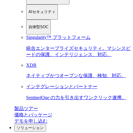
AIセキュリティ
自律型SOC
Singularity™ プラットフォーム
統合エンタープライズセキュリティ。マシンスピ
ードの保護、インテリジェンス、対応。
XDR
ネイティブかつオープンな保護、検知、対応。
インテグレーションとパートナー
SentinelOne の力を引き出すワンクリック連携。
製品ツアー
価格とパッケージ
デモを申し込む
ソリューション