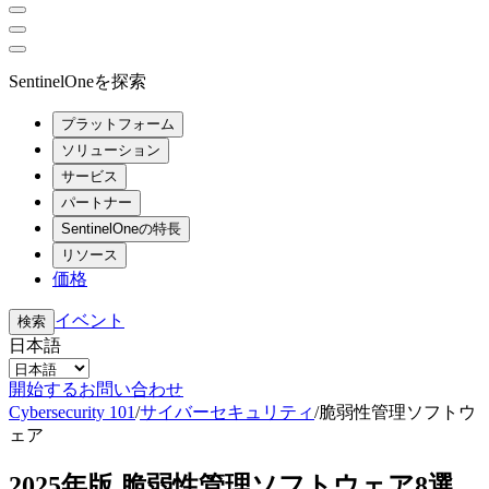
SentinelOneを探索
プラットフォーム
ソリューション
サービス
パートナー
SentinelOneの特長
リソース
価格
イベント
検索
日本語
開始する
お問い合わせ
Cybersecurity 101
/
サイバーセキュリティ
/
脆弱性管理ソフトウ
ェア
2025年版 脆弱性管理ソフトウェア8選