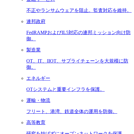
不正やランサムウェアを阻止。監査対応を維持。
連邦政府
FedRAMPおよびIL5対応の連邦ミッション向け防
御。
製造業
OT、IT、IIOT、サプライチェーンを大規模に防
御。
エネルギー
OTシステムと重要インフラを保護。
運輸・物流
フリート、港湾、鉄道全体の運用を防御。
高等教育
研究を妨げずにオープンネットワークを保護。