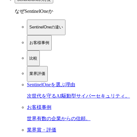
なぜSentinelOneか
SentinelOneの違い
お客様事例
比較
業界評価
SentinelOneを選ぶ理由
次世代を守るAI駆動型サイバーセキュリティ。
お客様事例
世界有数の企業からの信頼。
業界賞・評価