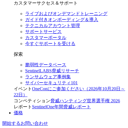
カスタマーサクセス＆サポート
ライブおよびオンデマンドトレーニング
ガイド付きオンボーディング＆導入
テクニカルアカウント管理
サポートサービス
カスタマーポータル
今すぐサポートを受ける
探索
脆弱性データベース
SentinelLABS脅威リサーチ
ランサムウェア事例集
サイバーセキュリティ101
イベント
OneConにご参加ください（2026年10月20日～
22日）
コンペティション
脅威ハンティング世界選手権 2026
レポート
SentinelOne年間脅威レポート
価格
開始する
お問い合わせ