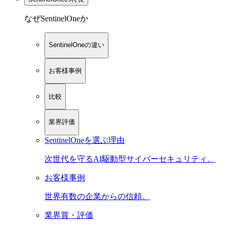
なぜSentinelOneか
SentinelOneの違い
お客様事例
比較
業界評価
SentinelOneを選ぶ理由
次世代を守るAI駆動型サイバーセキュリティ。
お客様事例
世界有数の企業からの信頼。
業界賞・評価