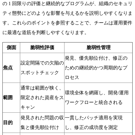
の 1 回限りの評価と継続的なプログラムが、組織のセキュリ
ティ態勢にどのような影響を与えるかを説明しやすくなりま
す。これらのポイントを参照することで、チームは運用要件
に最適な道筋を判断しやすくなります。
側面
脆弱性評価
脆弱性管理
発見、優先順位付け、修正の
設定間隔での欠陥の
焦点
ための継続的かつ周期的なプ
スポットチェック
ロセス
通常は範囲が狭く、
環境全体を網羅し、開発/運用
範囲
限定された資産をス
ワークフローと統合される
キャン
発見された問題の収
一貫したパッチ適用を実現
目的
集と優先順位付け
し、修正の成功度を測定