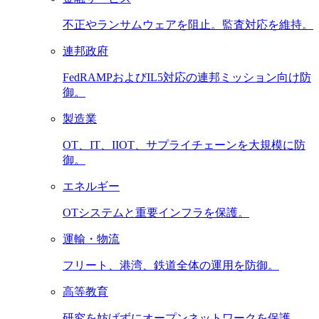
不正やランサムウェアを阻止。監査対応を維持。
連邦政府
FedRAMPおよびIL5対応の連邦ミッション向け防
御。
製造業
OT、IT、IIOT、サプライチェーンを大規模に防
御。
エネルギー
OTシステムと重要インフラを保護。
運輸・物流
フリート、港湾、鉄道全体の運用を防御。
高等教育
研究を妨げずにオープンネットワークを保護。