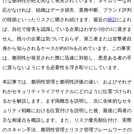
たな脆弱性が絶え間なく発見されています。タイムリーな対
応がなければ、組織はデータ損失、業務中断、ブランド評判
の毀損といったリスクに晒され続けます。最近の
統計
によれ
ば、自社で侵害を認識している企業はわずか3分の1に過ぎま
せん。残りの企業は気づいておらず、第三者または攻撃者自
身から知らされるケースが約65%を占めています。この事実
は、脆弱性が発見された際に迅速に対処し、悪意ある者の手
に渡らないようにする必要性を浮き彫りにしています。
本記事では、脆弱性管理と脆弱性評価の違い、およびそれぞ
れがセキュリティライフサイクルにどのように位置づけられ
るかを解説します。まず両概念を説明し、次に全体的なセキ
ュリティ戦略における位置付けを説明した後、最後に両者の
主な相違点を概説します。また、リスク優先順位付け、実際
のスキャン手法、脆弱性管理とリスク管理フレームワークの