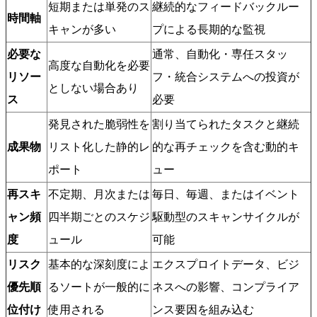
短期または単発のス
継続的なフィードバックルー
時間軸
キャンが多い
プによる長期的な監視
必要な
通常、自動化・専任スタッ
高度な自動化を必要
リソー
フ・統合システムへの投資が
としない場合あり
ス
必要
発見された脆弱性を
割り当てられたタスクと継続
成果物
リスト化した静的レ
的な再チェックを含む動的キ
ポート
ュー
再スキ
不定期、月次または
毎日、毎週、またはイベント
ャン頻
四半期ごとのスケジ
駆動型のスキャンサイクルが
度
ュール
可能
リスク
基本的な深刻度によ
エクスプロイトデータ、ビジ
優先順
るソートが一般的に
ネスへの影響、コンプライア
位付け
使用される
ンス要因を組み込む