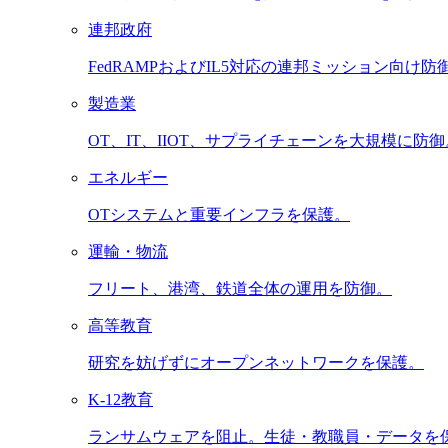
連邦政府
FedRAMPおよびIL5対応の連邦ミッション向け防
製造業
OT、IT、IIOT、サプライチェーンを大規模に防御
エネルギー
OTシステムと重要インフラを保護。
運輸・物流
フリート、港湾、鉄道全体の運用を防御。
高等教育
研究を妨げずにオープンネットワークを保護。
K-12教育
ランサムウェアを阻止。生徒・教職員・データを