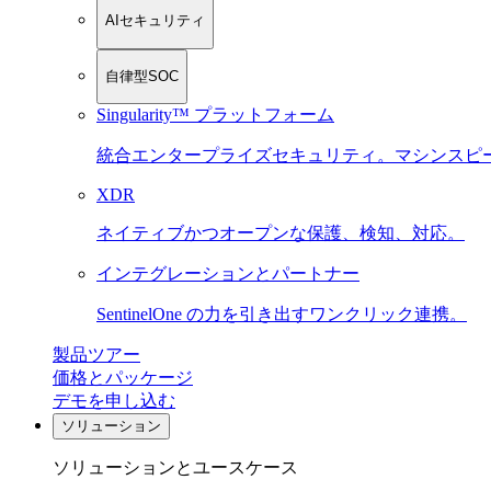
AIセキュリティ
自律型SOC
Singularity™ プラットフォーム
統合エンタープライズセキュリティ。マシンスピ
XDR
ネイティブかつオープンな保護、検知、対応。
インテグレーションとパートナー
SentinelOne の力を引き出すワンクリック連携。
製品ツアー
価格とパッケージ
デモを申し込む
ソリューション
ソリューションとユースケース