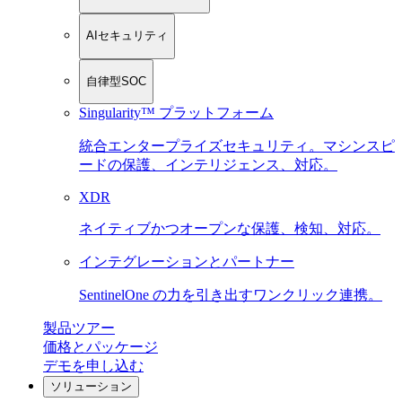
AIセキュリティ
自律型SOC
Singularity™ プラットフォーム
統合エンタープライズセキュリティ。マシンスピ
ードの保護、インテリジェンス、対応。
XDR
ネイティブかつオープンな保護、検知、対応。
インテグレーションとパートナー
SentinelOne の力を引き出すワンクリック連携。
製品ツアー
価格とパッケージ
デモを申し込む
ソリューション