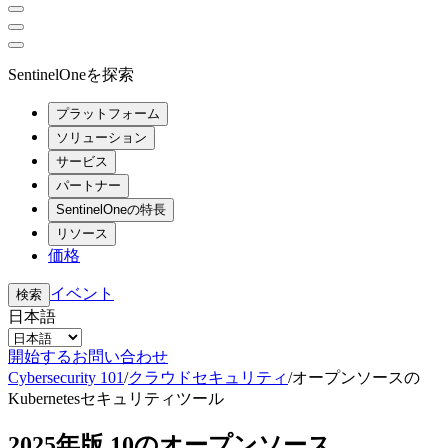
SentinelOneを探索
プラットフォーム
ソリューション
サービス
パートナー
SentinelOneの特長
リソース
価格
イベント
検索
日本語
開始する
お問い合わせ
Cybersecurity 101
/
クラウドセキュリティ
/
オープンソースの
Kubernetesセキュリティツール
2025年版 10のオープンソース