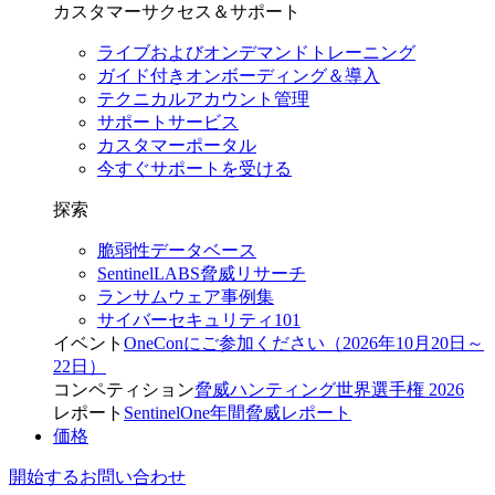
カスタマーサクセス＆サポート
ライブおよびオンデマンドトレーニング
ガイド付きオンボーディング＆導入
テクニカルアカウント管理
サポートサービス
カスタマーポータル
今すぐサポートを受ける
探索
脆弱性データベース
SentinelLABS脅威リサーチ
ランサムウェア事例集
サイバーセキュリティ101
イベント
OneConにご参加ください（2026年10月20日～
22日）
コンペティション
脅威ハンティング世界選手権 2026
レポート
SentinelOne年間脅威レポート
価格
開始する
お問い合わせ