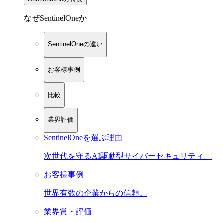
なぜSentinelOneか
SentinelOneの違い
お客様事例
比較
業界評価
SentinelOneを選ぶ理由
次世代を守るAI駆動型サイバーセキュリティ。
お客様事例
世界有数の企業からの信頼。
業界賞・評価