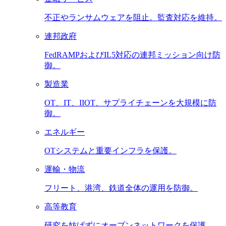
不正やランサムウェアを阻止。監査対応を維持。
連邦政府
FedRAMPおよびIL5対応の連邦ミッション向け防
御。
製造業
OT、IT、IIOT、サプライチェーンを大規模に防
御。
エネルギー
OTシステムと重要インフラを保護。
運輸・物流
フリート、港湾、鉄道全体の運用を防御。
高等教育
研究を妨げずにオープンネットワークを保護。