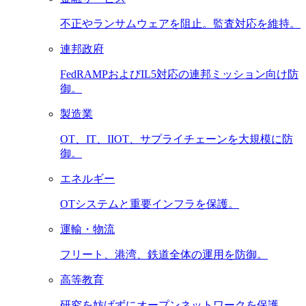
不正やランサムウェアを阻止。監査対応を維持。
連邦政府
FedRAMPおよびIL5対応の連邦ミッション向け防
御。
製造業
OT、IT、IIOT、サプライチェーンを大規模に防
御。
エネルギー
OTシステムと重要インフラを保護。
運輸・物流
フリート、港湾、鉄道全体の運用を防御。
高等教育
研究を妨げずにオープンネットワークを保護。