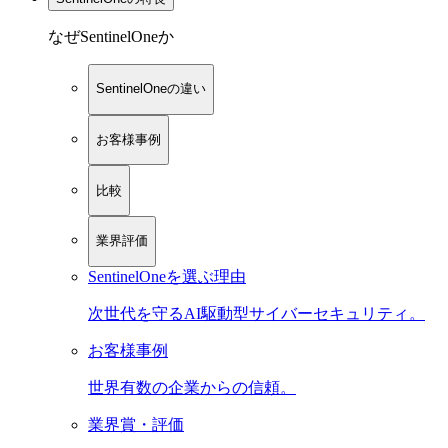
なぜSentinelOneか
SentinelOneの違い
お客様事例
比較
業界評価
SentinelOneを選ぶ理由
次世代を守るAI駆動型サイバーセキュリティ。
お客様事例
世界有数の企業からの信頼。
業界賞・評価