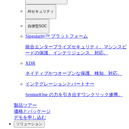
AIセキュリティ
自律型SOC
Singularity™ プラットフォーム
統合エンタープライズセキュリティ。マシンスピ
ードの保護、インテリジェンス、対応。
XDR
ネイティブかつオープンな保護、検知、対応。
インテグレーションとパートナー
SentinelOne の力を引き出すワンクリック連携。
製品ツアー
価格とパッケージ
デモを申し込む
ソリューション