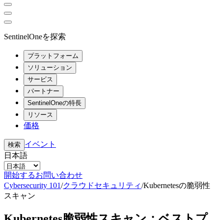
SentinelOneを探索
プラットフォーム
ソリューション
サービス
パートナー
SentinelOneの特長
リソース
価格
イベント
検索
日本語
開始する
お問い合わせ
Cybersecurity 101
/
クラウドセキュリティ
/
Kubernetesの脆弱性
スキャン
Kubernetes脆弱性スキャン：ベストプ