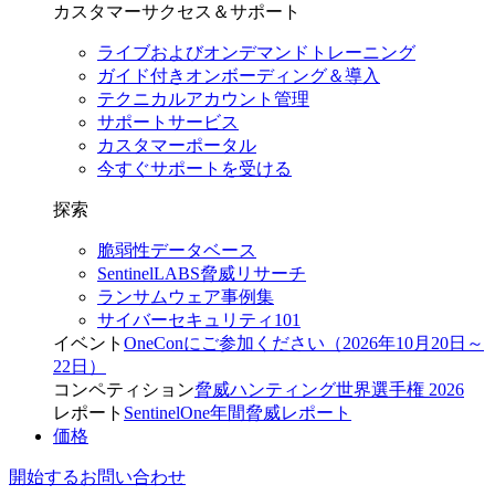
カスタマーサクセス＆サポート
ライブおよびオンデマンドトレーニング
ガイド付きオンボーディング＆導入
テクニカルアカウント管理
サポートサービス
カスタマーポータル
今すぐサポートを受ける
探索
脆弱性データベース
SentinelLABS脅威リサーチ
ランサムウェア事例集
サイバーセキュリティ101
イベント
OneConにご参加ください（2026年10月20日～
22日）
コンペティション
脅威ハンティング世界選手権 2026
レポート
SentinelOne年間脅威レポート
価格
開始する
お問い合わせ