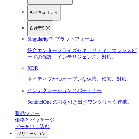
AIセキュリティ
自律型SOC
Singularity™ プラットフォーム
統合エンタープライズセキュリティ。マシンスピ
ードの保護、インテリジェンス、対応。
XDR
ネイティブかつオープンな保護、検知、対応。
インテグレーションとパートナー
SentinelOne の力を引き出すワンクリック連携。
製品ツアー
価格とパッケージ
デモを申し込む
ソリューション