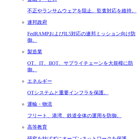
不正やランサムウェアを阻止。監査対応を維持。
連邦政府
FedRAMPおよびIL5対応の連邦ミッション向け防
御。
製造業
OT、IT、IIOT、サプライチェーンを大規模に防
御。
エネルギー
OTシステムと重要インフラを保護。
運輸・物流
フリート、港湾、鉄道全体の運用を防御。
高等教育
研究を妨げずにオープンネットワークを保護。