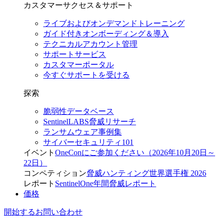
カスタマーサクセス＆サポート
ライブおよびオンデマンドトレーニング
ガイド付きオンボーディング＆導入
テクニカルアカウント管理
サポートサービス
カスタマーポータル
今すぐサポートを受ける
探索
脆弱性データベース
SentinelLABS脅威リサーチ
ランサムウェア事例集
サイバーセキュリティ101
イベント
OneConにご参加ください（2026年10月20日～
22日）
コンペティション
脅威ハンティング世界選手権 2026
レポート
SentinelOne年間脅威レポート
価格
開始する
お問い合わせ