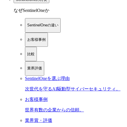
なぜSentinelOneか
SentinelOneの違い
お客様事例
比較
業界評価
SentinelOneを選ぶ理由
次世代を守るAI駆動型サイバーセキュリティ。
お客様事例
世界有数の企業からの信頼。
業界賞・評価