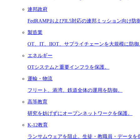
連邦政府
FedRAMPおよびIL5対応の連邦ミッション向け防
製造業
OT、IT、IIOT、サプライチェーンを大規模に防御
エネルギー
OTシステムと重要インフラを保護。
運輸・物流
フリート、港湾、鉄道全体の運用を防御。
高等教育
研究を妨げずにオープンネットワークを保護。
K-12教育
ランサムウェアを阻止。生徒・教職員・データを