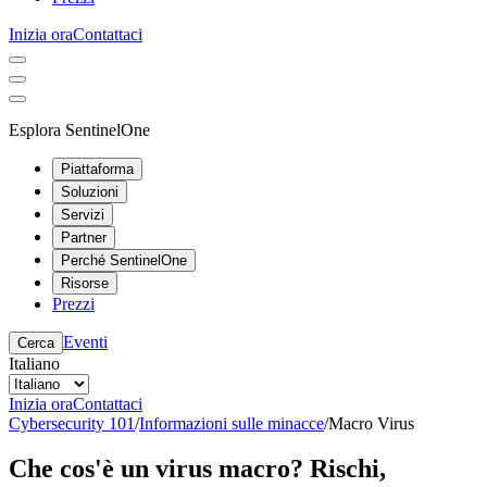
Inizia ora
Contattaci
Esplora SentinelOne
Piattaforma
Soluzioni
Servizi
Partner
Perché SentinelOne
Risorse
Prezzi
Eventi
Cerca
Italiano
Inizia ora
Contattaci
Cybersecurity 101
/
Informazioni sulle minacce
/
Macro Virus
Che cos'è un virus macro? Rischi,