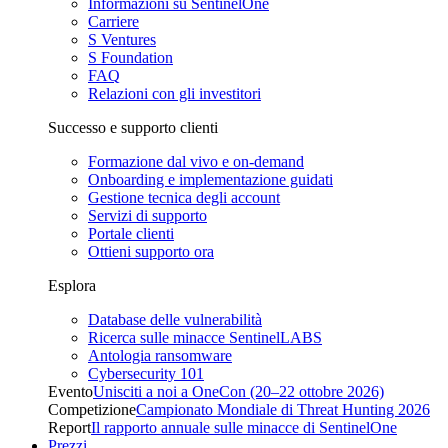
Informazioni su SentinelOne
Carriere
S Ventures
S Foundation
FAQ
Relazioni con gli investitori
Successo e supporto clienti
Formazione dal vivo e on-demand
Onboarding e implementazione guidati
Gestione tecnica degli account
Servizi di supporto
Portale clienti
Ottieni supporto ora
Esplora
Database delle vulnerabilità
Ricerca sulle minacce SentinelLABS
Antologia ransomware
Cybersecurity 101
Evento
Unisciti a noi a OneCon (20–22 ottobre 2026)
Competizione
Campionato Mondiale di Threat Hunting 2026
Report
Il rapporto annuale sulle minacce di SentinelOne
Prezzi