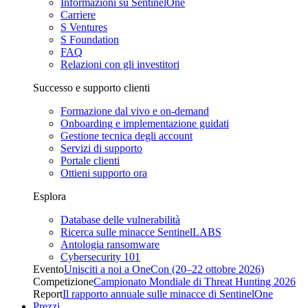
Informazioni su SentinelOne
Carriere
S Ventures
S Foundation
FAQ
Relazioni con gli investitori
Successo e supporto clienti
Formazione dal vivo e on-demand
Onboarding e implementazione guidati
Gestione tecnica degli account
Servizi di supporto
Portale clienti
Ottieni supporto ora
Esplora
Database delle vulnerabilità
Ricerca sulle minacce SentinelLABS
Antologia ransomware
Cybersecurity 101
Evento
Unisciti a noi a OneCon (20–22 ottobre 2026)
Competizione
Campionato Mondiale di Threat Hunting 2026
Report
Il rapporto annuale sulle minacce di SentinelOne
Prezzi