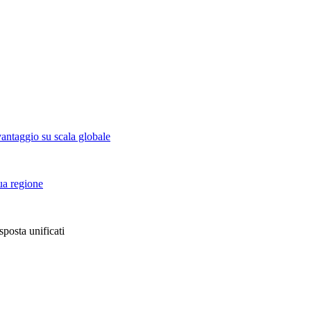
vantaggio su scala globale
tua regione
sposta unificati