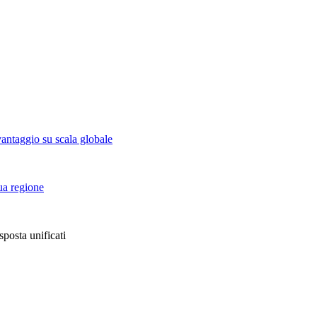
vantaggio su scala globale
tua regione
sposta unificati