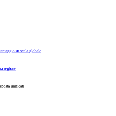
vantaggio su scala globale
tua regione
sposta unificati