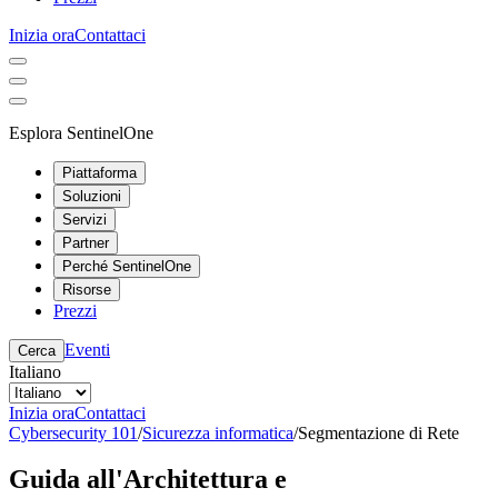
Inizia ora
Contattaci
Esplora SentinelOne
Piattaforma
Soluzioni
Servizi
Partner
Perché SentinelOne
Risorse
Prezzi
Eventi
Cerca
Italiano
Inizia ora
Contattaci
Cybersecurity 101
/
Sicurezza informatica
/
Segmentazione di Rete
Guida all'Architettura e