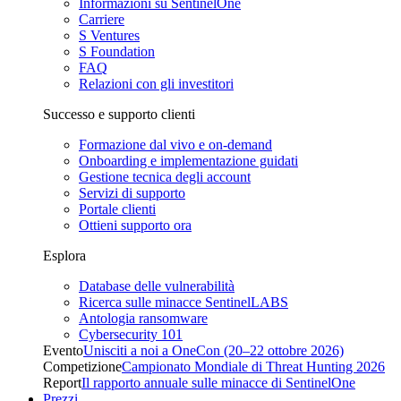
Informazioni su SentinelOne
Carriere
S Ventures
S Foundation
FAQ
Relazioni con gli investitori
Successo e supporto clienti
Formazione dal vivo e on-demand
Onboarding e implementazione guidati
Gestione tecnica degli account
Servizi di supporto
Portale clienti
Ottieni supporto ora
Esplora
Database delle vulnerabilità
Ricerca sulle minacce SentinelLABS
Antologia ransomware
Cybersecurity 101
Evento
Unisciti a noi a OneCon (20–22 ottobre 2026)
Competizione
Campionato Mondiale di Threat Hunting 2026
Report
Il rapporto annuale sulle minacce di SentinelOne
Prezzi