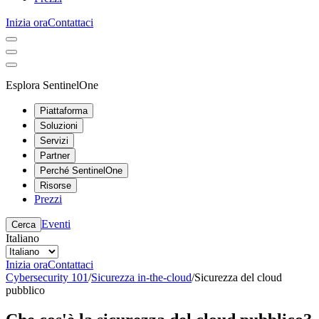
Inizia ora
Contattaci
Esplora SentinelOne
Piattaforma
Soluzioni
Servizi
Partner
Perché SentinelOne
Risorse
Prezzi
Eventi
Cerca
Italiano
Inizia ora
Contattaci
Cybersecurity 101
/
Sicurezza in-the-cloud
/
Sicurezza del cloud
pubblico