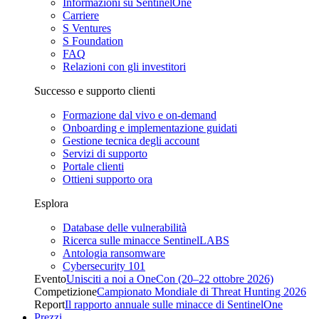
Informazioni su SentinelOne
Carriere
S Ventures
S Foundation
FAQ
Relazioni con gli investitori
Successo e supporto clienti
Formazione dal vivo e on-demand
Onboarding e implementazione guidati
Gestione tecnica degli account
Servizi di supporto
Portale clienti
Ottieni supporto ora
Esplora
Database delle vulnerabilità
Ricerca sulle minacce SentinelLABS
Antologia ransomware
Cybersecurity 101
Evento
Unisciti a noi a OneCon (20–22 ottobre 2026)
Competizione
Campionato Mondiale di Threat Hunting 2026
Report
Il rapporto annuale sulle minacce di SentinelOne
Prezzi