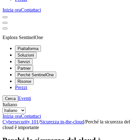
Inizia ora
Contattaci
Esplora SentinelOne
Piattaforma
Soluzioni
Servizi
Partner
Perché SentinelOne
Risorse
Prezzi
Eventi
Cerca
Italiano
Inizia ora
Contattaci
Cybersecurity 101
/
Sicurezza in-the-cloud
/
Perché la sicurezza del
cloud è importante