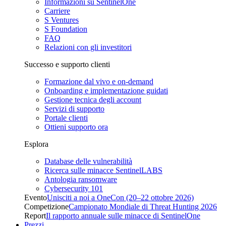
Informazioni su SentinelOne
Carriere
S Ventures
S Foundation
FAQ
Relazioni con gli investitori
Successo e supporto clienti
Formazione dal vivo e on-demand
Onboarding e implementazione guidati
Gestione tecnica degli account
Servizi di supporto
Portale clienti
Ottieni supporto ora
Esplora
Database delle vulnerabilità
Ricerca sulle minacce SentinelLABS
Antologia ransomware
Cybersecurity 101
Evento
Unisciti a noi a OneCon (20–22 ottobre 2026)
Competizione
Campionato Mondiale di Threat Hunting 2026
Report
Il rapporto annuale sulle minacce di SentinelOne
Prezzi