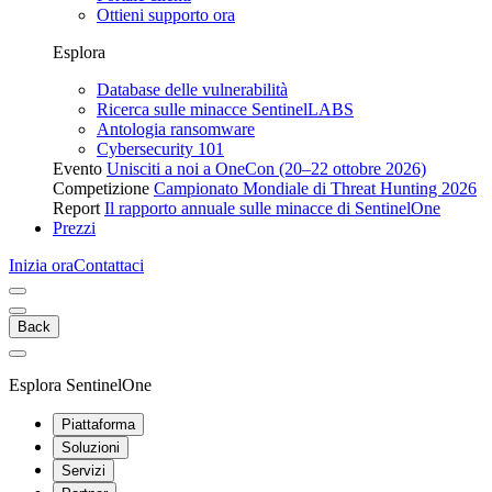
Ottieni supporto ora
Esplora
Database delle vulnerabilità
Ricerca sulle minacce SentinelLABS
Antologia ransomware
Cybersecurity 101
Evento
Unisciti a noi a OneCon (20–22 ottobre 2026)
Competizione
Campionato Mondiale di Threat Hunting 2026
Report
Il rapporto annuale sulle minacce di SentinelOne
Prezzi
Inizia ora
Contattaci
Back
Esplora SentinelOne
Piattaforma
Soluzioni
Servizi