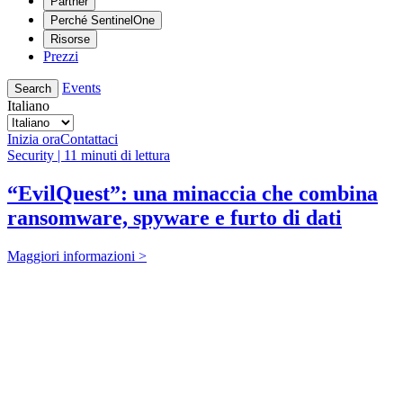
Partner
Perché SentinelOne
Risorse
Prezzi
Events
Search
Italiano
Inizia ora
Contattaci
Security | 11 minuti di lettura
“EvilQuest”: una minaccia che combina
ransomware, spyware e furto di dati
Maggiori informazioni >