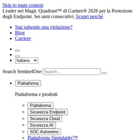
Skip to main content
Leader nel Magic Quadrant™ di Gartner® 2026 per la Protezione
degli Endpoint. Sei anni consecutivi.
Scopri perché
Stai subendo una violazione?
Blog
Carriere
Search SentinelOne
Piattaforma
Piattaforma e prodotti
Piattaforma
Sicurezza Endpoint
Sicurezza Cloud
Sicurezza AI
SOC Autonomo
Piattaforma Singularity™